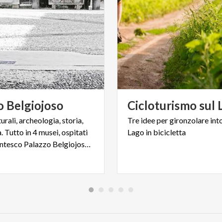
o
Belgiojoso
Cicloturismo
sul
urali, archeologia, storia,
Tre
idee
per
gironzolare
int
 Tutto in 4 musei, ospitati
Lago
in
bicicletta
nel settecentesco Palazzo Belgiojoso di Lecco