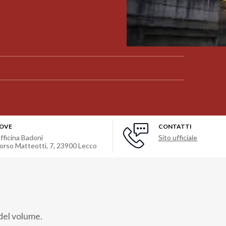
OVE
CONTATTI
fficina Badoni
Sito ufficiale
orso Matteotti, 7
,
23900
Lecco
del volume.