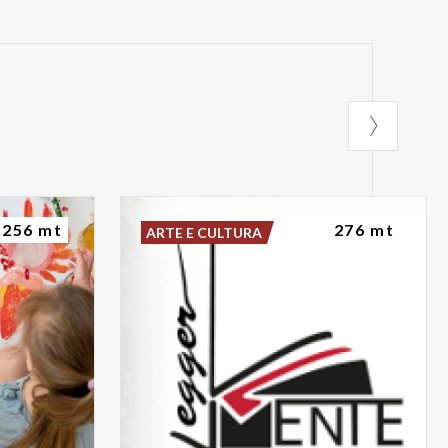
256 mt
276 mt
ARTE E CULTURA