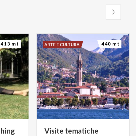
413 mt
440 mt
ARTE E CULTURA
ching
Visite
tematiche