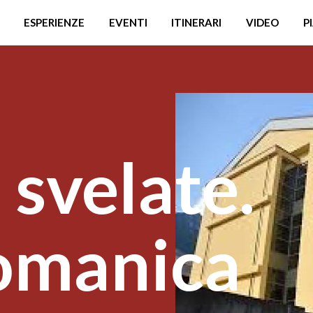
ESPERIENZE
EVENTI
ITINERARI
VIDEO
P
svelate.
romanica