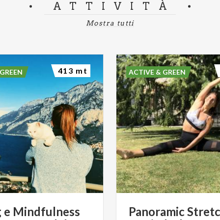
ATTIVITÀ
Mostra tutti
413 mt
 GREEN
ACTIVE & GREEN
 e Mindfulness
Panoramic
Stret