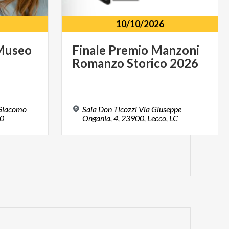
10/10/2026
Museo
Finale
Premio
Manzoni
e
Romanzo
Storico
2026
 Giacomo
Sala Don Ticozzi Via Giuseppe
00
Ongania, 4, 23900, Lecco, LC