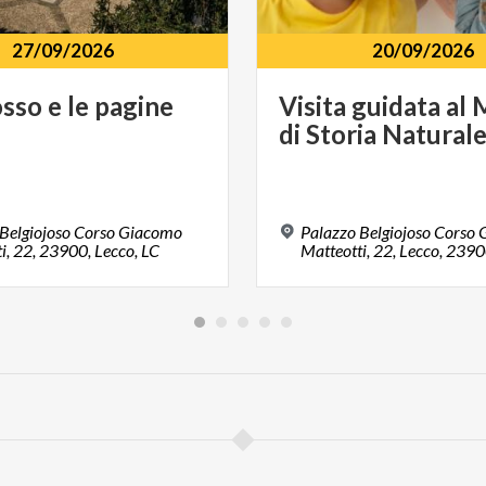
27/09/2026
20/09/2026
osso
e
le
pagine
Visita
guidata
al
i
di
Storia
Natural
 Belgiojoso Corso Giacomo
Palazzo Belgiojoso Corso
i, 22, 23900, Lecco, LC
Matteotti, 22, Lecco, 239