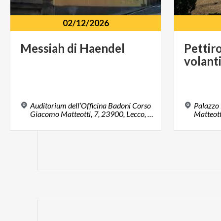
02/12/2026
Messiah
di
Haendel
Pettir
volant
Auditorium dell’Officina Badoni Corso
Palazzo
Giacomo Matteotti, 7, 23900, Lecco, LC
Matteott