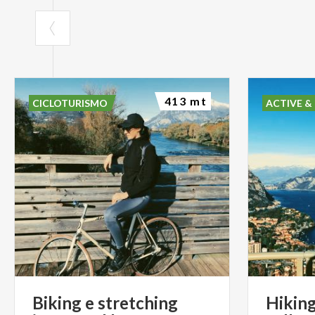
413 mt
CICLOTURISMO
ACTIVE &
Biking
e
stretching
Hiking