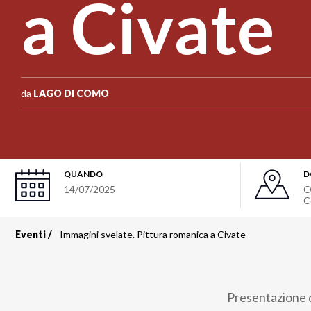
a Civate
da
LAGO DI COMO
QUANDO
D
14/07/2025
O
C
Eventi
Immagini svelate. Pittura romanica a Civate
Briciole
di
Presentazione 
pane