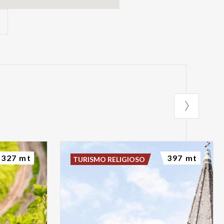
327 mt
397 mt
TURISMO RELIGIOSO