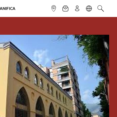
IANIFICA
INFOPOINT
NEWSLETTER
ISCRIVITI
LINGUA
CERCA