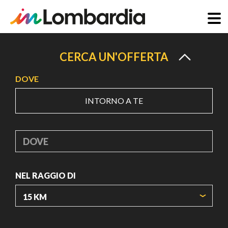
Salta
al
CERCA UN'OFFERTA
contenuto
DOVE
principale
INTORNO A TE
DOVE
NEL RAGGIO DI
ORIGIN COORDINATES