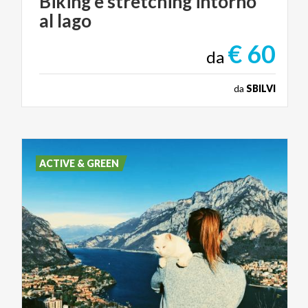
Biking
e
stretching
intorno
al
lago
€ 60
da
da
SBILVI
ACTIVE & GREEN