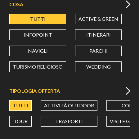
COSA
TUTTI
ACTIVE & GREEN
A
LATITUDINE
INFOPOINT
ITINERARI
LONGITUDINE
NAVIGLI
PARCHI
TURISMO RELIGIOSO
WEDDING
Value in decimal degrees. Use dot (.) as decimal separator.
TIPOLOGIA OFFERTA
TUTTI
ATTIVITÀ OUTDOOR
CORSI
TOUR
TRASPORTI
VISITE GUI