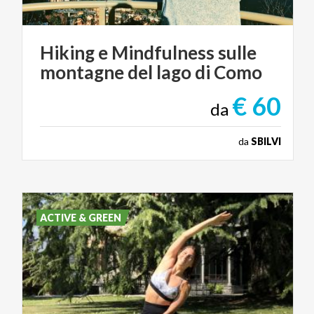
Hiking
e
Mindfulness
sulle
montagne
del
lago
di
Como
€ 60
da
da
SBILVI
ACTIVE & GREEN