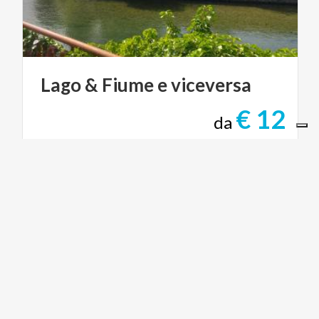
Lago
&
Fiume
e
viceversa
€ 12
da
da
MUSE & MUSEI & PERCORSI DI ARTE E
CULTURA
LAGHI