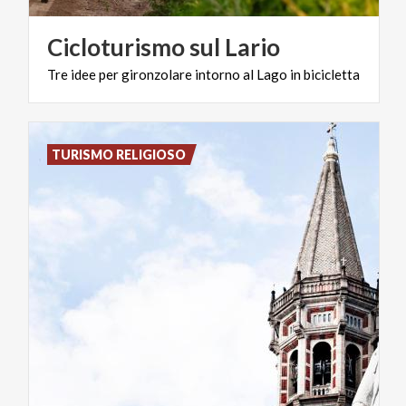
Cicloturismo
sul
Lario
Tre
idee
per
gironzolare
intorno
al
Lago
in
bicicletta
TURISMO RELIGIOSO