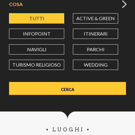
COSA
TUTTI
ACTIVE & GREEN
A
LATITUDINE
INFOPOINT
ITINERARI
LONGITUDINE
NAVIGLI
PARCHI
TURISMO RELIGIOSO
WEDDING
Value in decimal degrees. Use dot (.) as decimal separator.
LUOGHI