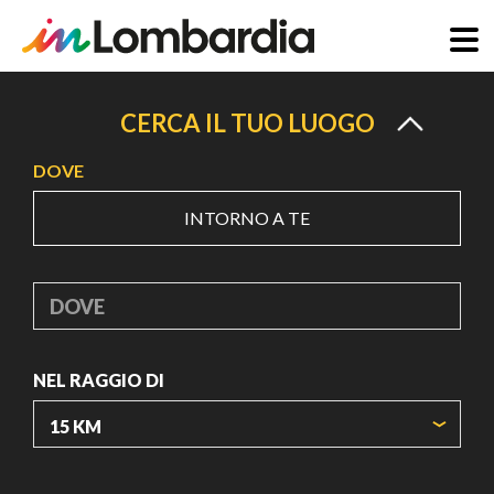
Salta
al
CERCA IL TUO LUOGO
contenuto
DOVE
principale
INTORNO A TE
DOVE
NEL RAGGIO DI
ORIGIN COORDINATES