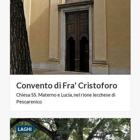
Convento
di
Fra'
Cristoforo
Chiesa
SS.
Materno
e
Lucia,
nel
rione
lecchese
di
Pescarenico
LAGHI