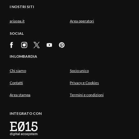
I NOSTRI SITI
ariaspa.it
Area operatori
SOCIAL
IN LOMBARDIA
Chi siamo
Socio unico
Contatti
Privacy e Cookies
Area stampa
Termini e condizioni
INTEGRATO CON