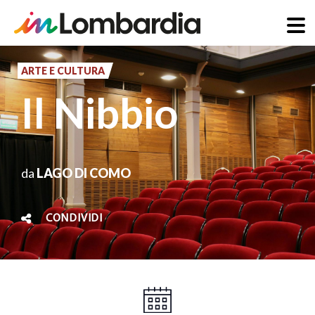
Salta
al
ARTE E CULTURA
contenuto
Il Nibbio
principale
da
LAGO DI COMO
CONDIVIDI