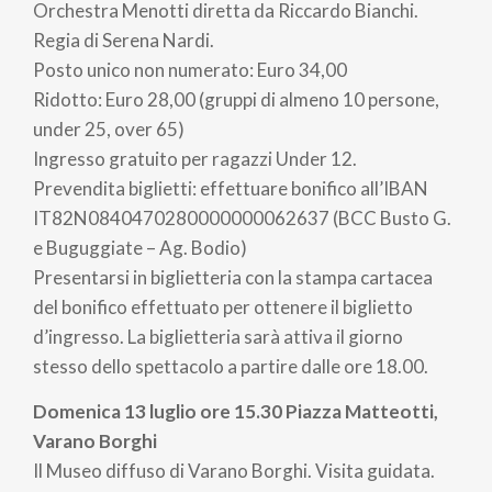
Non perdere l'occasione di partecipare al Varese
Orchestra Menotti diretta da Riccardo Bianchi.
Estense Festival Menotti e lasciati trasportare
Regia di Serena Nardi.
dall'eleganza e dalla bellezza delle sue proposte
Posto unico non numerato: Euro 34,00
culturali. Consulta il programma completo per
Ridotto: Euro 28,00 (gruppi di almeno 10 persone,
vivere un'esperienza indimenticabile!
under 25, over 65)
Ingresso gratuito per ragazzi Under 12.
Per prenotazioni ed
Prevendita biglietti: effettuare bonifico all’IBAN
informazioni
organizzazione@teatrogiornidispari.it
IT82N0840470280000000062637 (BCC Busto G.
-
e Buguggiate – Ag. Bodio)
Presentarsi in biglietteria con la stampa cartacea
PH LUCA SACCHET
del bonifico effettuato per ottenere il biglietto
d’ingresso. La biglietteria sarà attiva il giorno
stesso dello spettacolo a partire dalle ore 18.00.
Domenica 13 luglio ore 15.30 Piazza Matteotti,
Varano Borghi
Il Museo diffuso di Varano Borghi. Visita guidata.