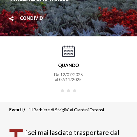
CONDIVIDI
QUANDO
Da
12/07/2025
al
02/11/2025
Eventi
"Il Barbiere di Siviglia" ai Giardini Estensi
Briciole
di
i sei mai lasciato trasportare dal