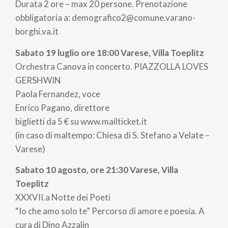
Durata 2 ore – max 20 persone. Prenotazione
obbligatoria a: demografico2@comune.varano-
borghi.va.it
Sabato 19 luglio ore 18:00 Varese, Villa Toeplitz
Orchestra Canova in concerto. PIAZZOLLA LOVES
GERSHWIN
Paola Fernandez, voce
Enrico Pagano, direttore
biglietti da 5 € su www.mailticket.it
(in caso di maltempo: Chiesa di S. Stefano a Velate –
Varese)
Sabato 10 agosto, ore 21:30 Varese, Villa
Toeplitz
XXXVII.a Notte dei Poeti
“Io che amo solo te” Percorso di amore e poesia. A
cura di Dino Azzalin