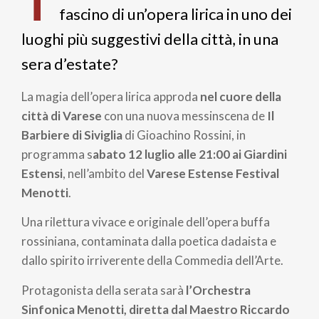
T
pane
fascino di un’opera lirica in uno dei
luoghi più suggestivi della città, in una
sera d’estate?
La magia dell’opera lirica approda
nel cuore della
città di Varese
con una nuova messinscena de
Il
Barbiere di Siviglia
di Gioachino Rossini, in
programma s
abato 12 luglio alle 21:00 ai Giardini
Estensi
, nell’ambito del
Varese Est
ense Festival
Menotti
.
Una rilettura vivace e originale dell’opera buffa
rossiniana, contaminata dalla poetica dadaista e
dallo spirito irriverente della Commedia dell’Arte.
Protagonista della serata sarà
l’Orchestra
Sinfonica Menotti, diretta dal Maestro Riccardo