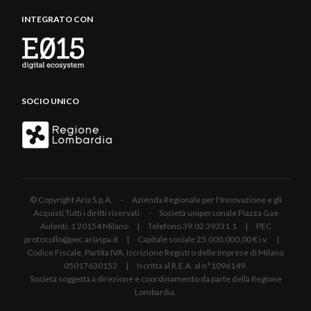
INTEGRATO CON
SOCIO UNICO
© Copyright Aria S.p.A. - Azienda Regionale per l'Innovazione e gli
Acquisti Tutti i diritti riservati - Società unipersonale Piazza Gae
Aulenti, 1 20154 Milano | Telefono 39.02 39331.1 | PEC
protocollo@pec.ariaspa.it | Capitale sociale 25.000.000,00 € i.v. |
Codice Fiscale, Partita IVA, Iscrizione Registro delle Imprese di Milano
05017630152 | Iscritta al R.E.A. al n°1096149.
Società soggetta a direzione e coordinamento da parte della Regione
Lombardia.