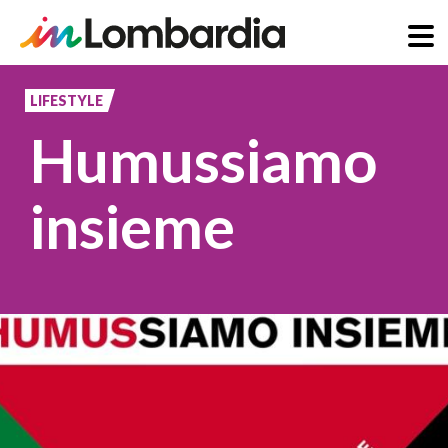
Salta
al
LIFESTYLE
contenuto
Humussiamo
principale
insieme