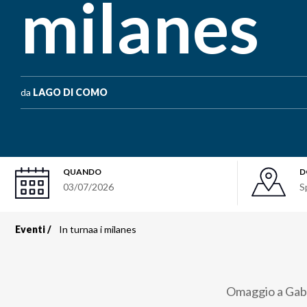
milanes
da
LAGO DI COMO
QUANDO
D
03/07/2026
S
Eventi
In turnaa i milanes
Briciole
di
Omaggio a Gaber
pane