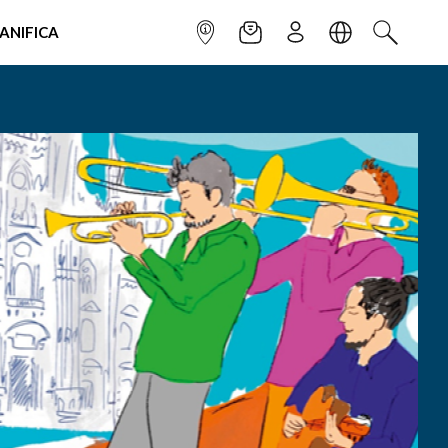
IANIFICA
INFOPOINT
NEWSLETTER
ISCRIVITI
LINGUA
CERCA