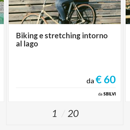
Biking
e
stretching
intorno
al
lago
€ 60
da
da
SBILVI
1
20