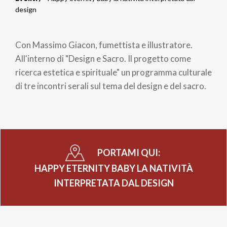
Briciole
design
di
Con Massimo Giacon, fumettista e illustratore.
pane
All'interno di "Design e Sacro. Il progetto come
ricerca estetica e spirituale" un programma culturale
di tre incontri serali sul tema del design e del sacro.
PORTAMI QUI:
HAPPY ETERNITY BABY LA NATIVITÀ
INTERPRETATA DAL DESIGN