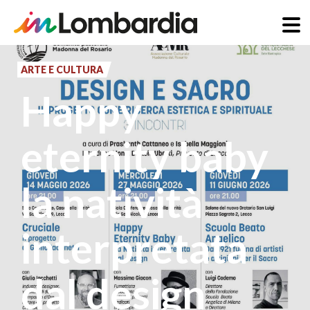
Salta
al
ARTE E CULTURA
contenuto
Happy
principale
eternity baby
la natività
interpretata
dal design