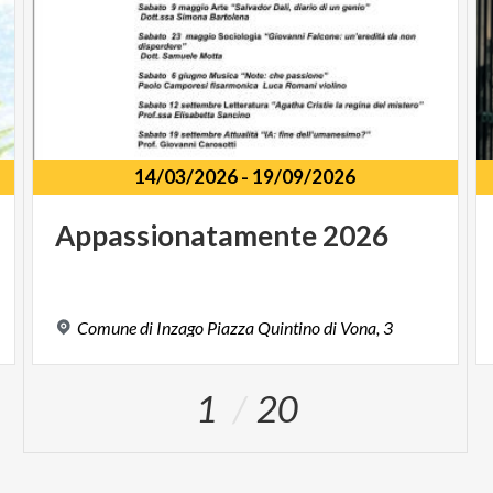
14/03/2026
-
19/09/2026
Appassionatamente
2026
Comune
di
Inzago
Piazza
Quintino
di
Vona,
3
1
20