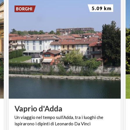
5.09 km
BORGHI
Vaprio
d'Adda
Un
viaggio
nel
tempo
sull’Adda,
tra
i
luoghi
che
ispirarono
i
dipinti
di
Leonardo
Da
Vinci