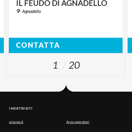
IL
FEUDO
DI
AGNADELLO
Agnadello
CONTATTA
1
20
I NOSTRI SITI
ariaspa.it
Area operatori