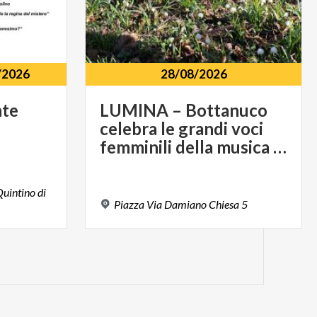
/2026
28/08/2026
nte
LUMINA – Bottanuco
celebra le grandi voci
femminili della musica italiana
uintino di
Piazza
Via
Damiano
Chiesa
5