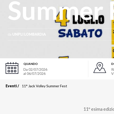
Summer 
da
UNPLI LOMBARDIA
QUANDO
D
Da
02/07/2026
R
al
06/07/2026
V
Eventi
11° Jack Volley Summer Fest
Briciole
di
11° esima edizi
pane