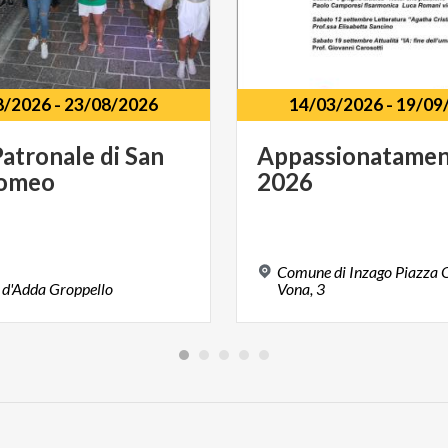
8/2026
-
23/08/2026
14/03/2026
-
19/09
Patronale
di
San
Appassionatame
lomeo
2026
Comune di Inzago Piazza Q
d'Adda
Groppello
Vona, 3