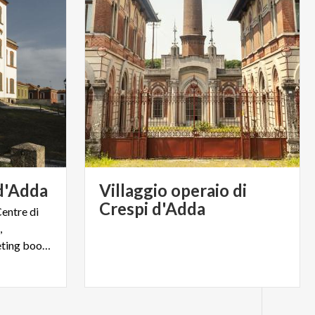
d'Adda
Villaggio operaio di
Crespi d'Adda
Centre di
,
biglietteria, museo, sale meeting bookshop e molto altro