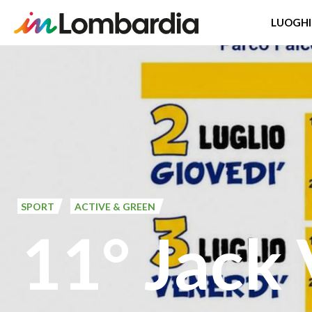
LUOGHI
Salta
al
contenuto
principale
SPORT
ACTIVE & GREEN
11° Jack 