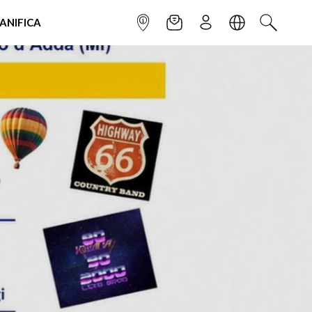
IANIFICA
INFOPOINT
NEWSLETTER
ISCRIVITI
LINGUA
CERCA