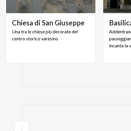
Chiesa
di
San
Giuseppe
Basilic
Una
tra
le
chiese
più
decorate
del
Addentrand
centro
storico
varesino
passeggiand
incanta la 