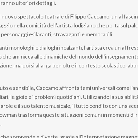
ranno ulteriori dettagli.
il nuovo spettacolo teatrale di Filippo Caccamo, un affasci
ggio nella comicità dell’artista lodigiano che porta sul pal
 personaggi esilaranti, stravaganti e memorabili.
anti monologhi e dialoghi incalzanti, l'artista crea un affre
o che ammicca alle dinamiche del mondo dell’insegnamento
zione, ma poi si allarga ben oltre il contesto scolastico, abb
to e sensibile, Caccamo affronta temi universali come l'amo
liari, le gioie e i problemi quotidiani. Utilizzando la sua abilit
role e il suo talento musicale, il tutto condito con una sc
showman trasforma queste situazioni comuni in momenti di r
.
che sorprende e diverte, grazie all'interpretazione magne