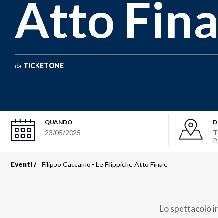
Atto Fina
da
TICKETONE
QUANDO
D
23/05/2025
T
P
Eventi
Filippo Caccamo - Le Filippiche Atto Finale
Briciole
di
Lo spettacolo i
pane