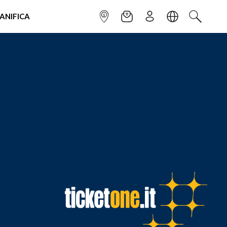
IANIFICA
INFOPOINT
NEWSLETTER
ISCRIVITI
LINGUA
CERCA