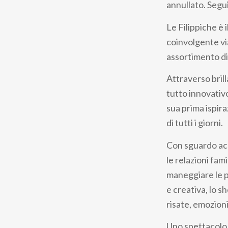
annullato. Segui
Le Filippiche è 
coinvolgente via
assortimento di
Attraverso brill
tutto innovativ
sua prima ispira
di tutti i giorni.
Con sguardo acu
le relazioni fami
maneggiare le pa
e creativa, lo 
risate, emozioni
Uno spettacolo 