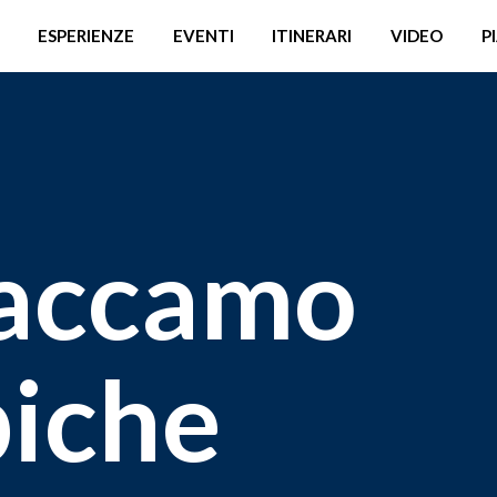
ESPERIENZE
EVENTI
ITINERARI
VIDEO
P
Caccamo
piche