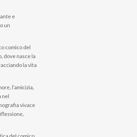
nante e
co un
sco comico del
, dove nasce la
racciando la vita
re, l'amicizia,
à nel
enografia vivace
iflessione,
tica del comico