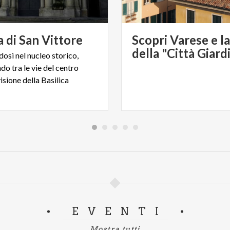
a
di
San
Vittore
Scopri Varese e la
della "Città Giard
osi nel nucleo storico,
o tra le vie del centro
visione della Basilica
EVENTI
Mostra tutti