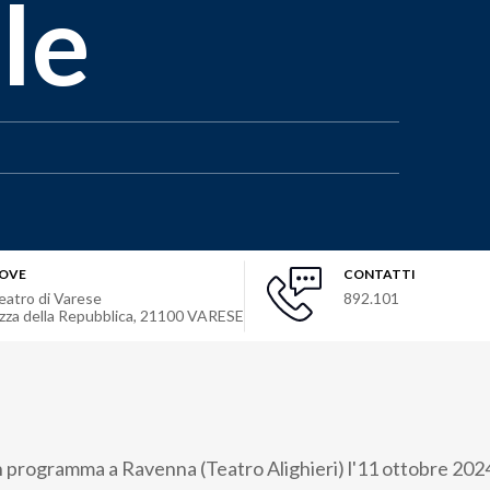
le
OVE
CONTATTI
eatro di Varese
892.101
.zza della Repubblica
,
21100
VARESE
n programma a Ravenna (Teatro Alighieri) l'11 ottobre 2024