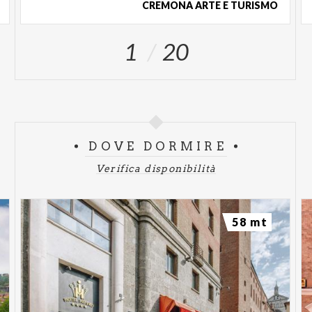
L’iniziativa conferma la volontà del Comune di
CREMONA ARTE E TURISMO
Cremona di investire nella musica come strumento
di aggregazione, valorizzazione urbana e
1
20
partecipazione culturale, rafforzando il ruolo della
città all’interno dei circuiti musicali nazionali e
consolidando il percorso di Cremona Città della
Musica.
DOVE DORMIRE
FESTA DELLA MUSICA 2026
Verifica disponibilità
Cremona – domenica 21 giugno 2026
PROGRAMMA
58 mt
PAGODA STAGE - PIAZZA ROMA
10:30 - Festival Beat soundsystem (djset - 60s 70s)
11:00 - Festival Beat presenta: Famiglia Cobram
(live - jazz funk)