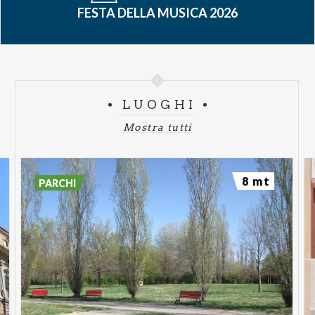
Piazze, cortili storici, attività commerciali, circoli
FESTA DELLA MUSICA 2026
culturali e spazi pubblici ospiteranno concerti,
performance itineranti e attività partecipative,
costruendo una programmazione inclusiva e
trasversale capace di coinvolgere pubblici diversi e
nuove generazioni.
LUOGHI
Cuore della manifestazione saranno: la
Pagoda di
Mostra tutti
Piazza Roma, Cortile Federico II e Piazza della
Pace
, ai quali si affiancheranno le performance
8 mt
diffuse del progetto
OpenStage
e numerose
PARCHI
iniziative off programmate dalla ricca rete festival,
associazioni e operatori culturali cittadini.
Ospite dell’edizione 2026 sarà la formazione
Bandakadabra
, una delle realtà italiane più originali
e riconoscibili della scena brass contemporanea.
Nata a Torino, la band unisce l’energia della