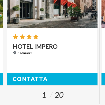
12:00 - Festival Beat soundsystem (djset - 60s 70s)
17:00 - Balera Punk presenta: The Asini (live - punk
rock)
17:40 - Balera Punk presenta: Køle (live - pop punk)
18:40 - Balera Punk soundsystem: Robotik Punk
(djset - punk rock)
HOTEL
IMPERO
19:30 - HitIntheBox (djset & presentazione - dj &
Cremona
producer academy)
21:00 - Bandakadabra (live - techno brass band /
fanfara urbana)
22:30 - Ape?Sì (djset - pop & disco)
CONTATTA
PALAZZO STAGE - CORTILE FEDERICO II
1
20
10:00 - Conservatorio C. Monteverdi presenta: