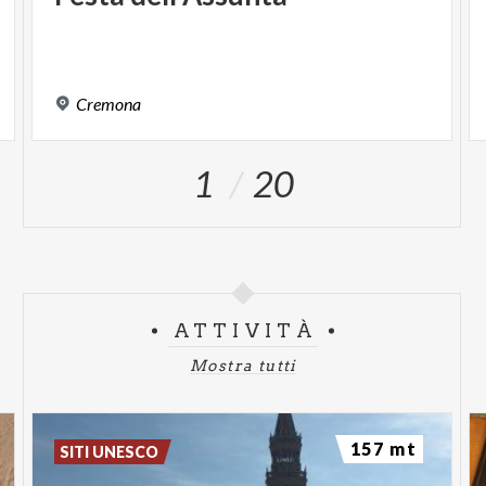
formazione e ai nuovi linguaggi musicali
contemporanei grazie alla collaborazione con
Hitinthebox,
realtà attiva nella formazione di
giovani dj e producer. Nell’ambito della Festa sarà
Cremona
infatti presentata una nuova ed innovativa academy
dedicata alla produzione musicale elettronica, al
1
20
djing e alle professioni creative legate al mondo
della musica digitale.
I giovanissimi utenti dell’academy saranno
protagonisti di uno speciale momento pubblico in
Piazza Roma a partire dalle ore 19:30, dove
ATTIVITÀ
presenteranno il proprio percorso artistico e
performativo attraverso un dj set collettivo che
Mostra tutti
aprirà la parte serale del programma della Pagoda
Stage.
157 mt
SITI UNESCO
La Festa della Musica 2026 nasce grazie a una rete