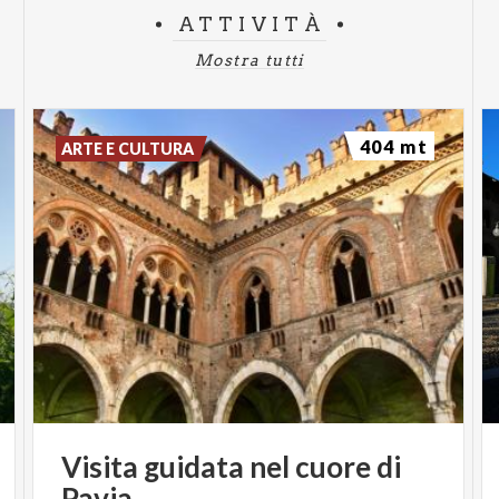
ATTIVITÀ
Mostra tutti
404 mt
ARTE E CULTURA
Visita
guidata
nel
cuore
di
Pavia