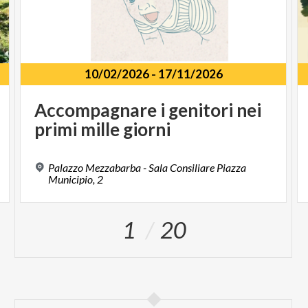
10/02/2026
-
17/11/2026
Accompagnare
i
genitori
nei
primi
mille
giorni
Palazzo Mezzabarba - Sala Consiliare Piazza
Municipio, 2
1
20