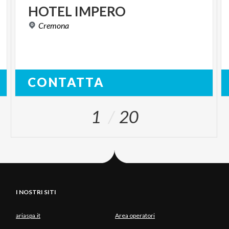
HOTEL
IMPERO
Cremona
CONTATTA
1
20
I NOSTRI SITI
ariaspa.it
Area operatori