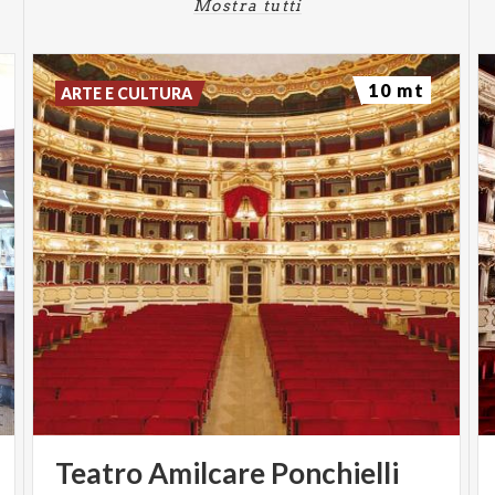
Mostra tutti
10 mt
ARTE E CULTURA
Teatro
Amilcare
Ponchielli