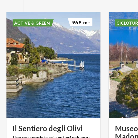
968 mt
ACTIVE & GREEN
CICLOTU
Il
Sentiero
degli
Olivi
Museo 
Madonn
Una
passeggiata
sui
sentieri
selvaggi