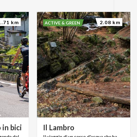
1.71 km
2.08 km
ACTIVE & GREEN
o
in
bici
Il
Lambro
gende
del
Il
viaggio
di
un
corso
d'acqua
che
ha