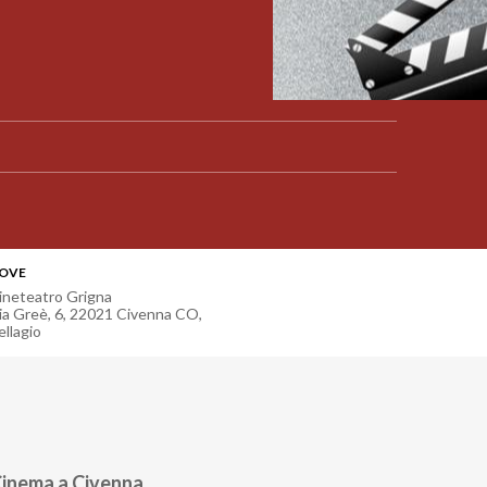
OVE
ineteatro Grigna
ia Greè, 6, 22021 Civenna CO
,
ellagio
Cinema a Civenna