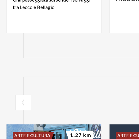
tra
Lecco
e
Bellagio
1.27 km
ARTE E CULTURA
ARTE E C