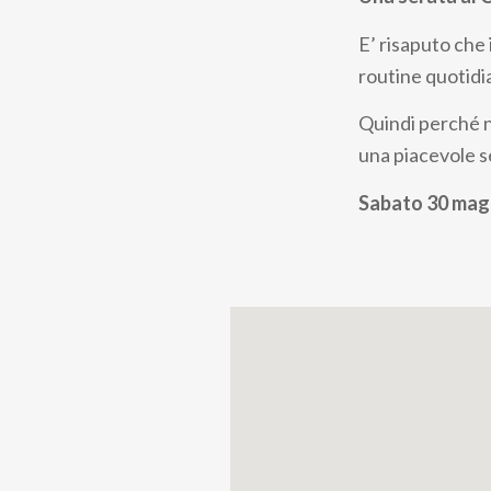
pane
E’ risaputo che 
routine quotidi
Quindi perché 
una piacevole s
Sabato 30 mag