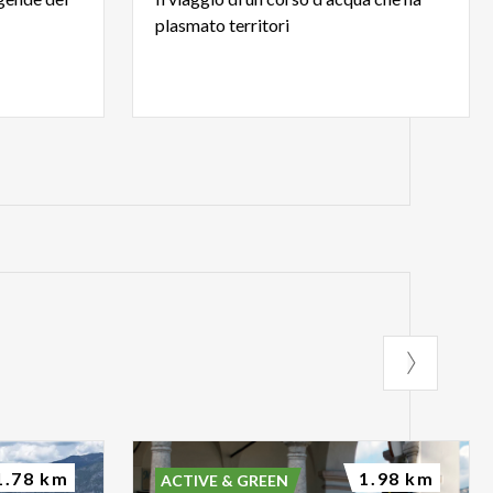
plasmato
territori
1.78 km
1.98 km
ACTIVE & GREEN