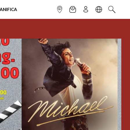
IANIFICA
INFOPOINT
NEWSLETTER
ISCRIVITI
LINGUA
CERCA