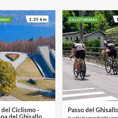
1.25 km
RISMO
CICLOTURISMO
del Ciclismo -
Passo
del
Ghisall
a del Ghisallo
In
vetta
tra
grandi
miti
e
leg