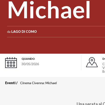
Michael
da
LAGO DI COMO
QUANDO
D
30/05/2026
C
V
B
Eventi
Cinema Civenna: Michael
Briciole
di
Una serata al 