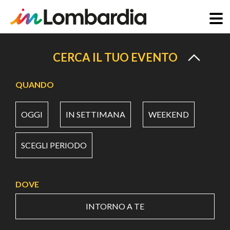
Salta
al
CERCA IL TUO EVENTO
contenuto
principale
QUANDO
OGGI
IN SETTIMANA
WEEKEND
SCEGLI PERIODO
DOVE
INTORNO A TE