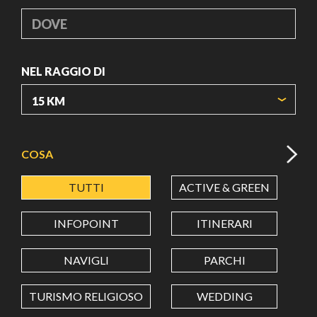
DOVE
NEL RAGGIO DI
ORIGIN COORDINATES
COSA
TUTTI
ACTIVE & GREEN
A
LATITUDINE
INFOPOINT
ITINERARI
LONGITUDINE
NAVIGLI
PARCHI
TURISMO RELIGIOSO
WEDDING
Value in decimal degrees. Use dot (.) as decimal separator.