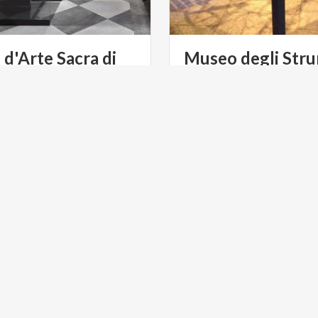
d'Arte Sacra di
Museo degli Str
lo del Lario
della Navigazion
ULTURA
BORGHI