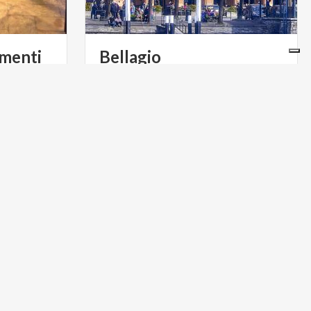
umenti
Bellagio
e
Ville, parchi, un romantico lungolago e
un museo di storia marinara. Bellagio è
una delle località più celebri del Lago di Como
ACTIVE & GREEN