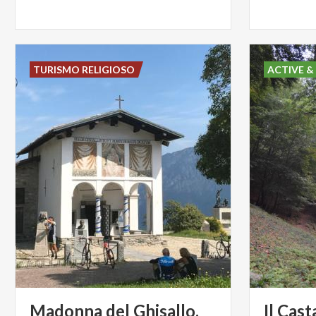
TURISMO RELIGIOSO
ACTIVE &
Madonna del Ghisallo,
Il
Cast