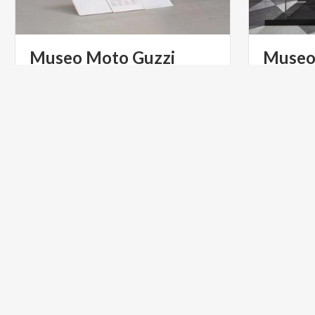
Museo
Moto
Guzzi
Museo 
Mandel
Il Museo è situato a Mandello del Lario
nella storica fabbrica che, nel 1921, ha
visto nascere il mito dell'Aquila
TURISMO RELIGIOSO
ARTE E C