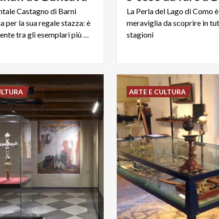
tale Castagno di Barni
La Perla del Lago di Como è
 per la sua regale stazza: è
meraviglia da scoprire in tut
indubbiamente tra gli esemplari più belli in Lombardia.
stagioni
ULTURA
ARTE E CULTURA