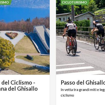
RISMO
CICLOTURISMO
del Ciclismo -
Passo
del
Ghisall
a del Ghisallo
In
vetta
tra
grandi
miti
e
le
ciclismo