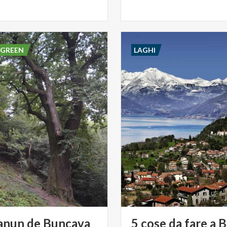
 GREEN
LAGHI
anun
de
Buncava
5
cose
da
fare
a
B