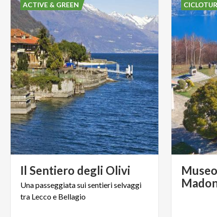
ACTIVE & GREEN
CICLOTU
Il
Sentiero
degli
Olivi
Museo 
Madonn
Una
passeggiata
sui
sentieri
selvaggi
tra
Lecco
e
Bellagio