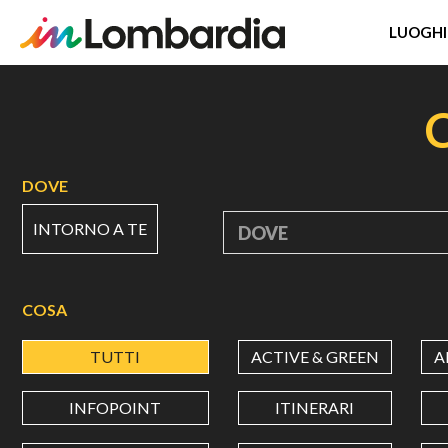
LUOGHI
Salta
al
contenuto
principale
DOVE
INTORNO A TE
DOVE
COSA
TUTTI
ACTIVE & GREEN
A
INFOPOINT
ITINERARI