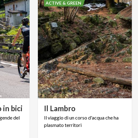
ACTIVE & GREEN
o
in
bici
Il
Lambro
ggende
del
Il
viaggio
di
un
corso
d'acqua
che
ha
plasmato
territori