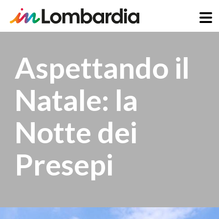
Salta
al
Aspettando il
contenuto
principale
Natale: la
Notte dei
Presepi