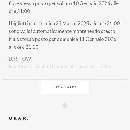
fila e stesso posto per sabato 10 Gennaio 2026 alle
ore 21:00
I biglietti di domenica 23 Marzo 2025 alle ore 21:00
sono validi automaticamente mantenendo stessa
fila e stesso posto per domenica 11 Gennaio 2026
alle ore 21:00
LO SHOW
In un’epoca in cui tutti sembrano avere la ricetta
perfetta per la felicità, in cui siamo continuamente
esortati a essere grati, positivi, centrati, connessi
LEGGI TUTTO
con l’energia dell’universo… c’è chi resta perplesso.
(In) Grato è uno spettacolo che prende le distanze
dalla narrazione dominante della gratitudine
obbligatoria. Perché, diciamolo: non sempre è facile
ORARI
sentirsi grati. Non sempre abbiamo voglia di