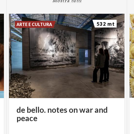
Mostra tutti
532 mt
ARTE E CULTURA
de
bello.
notes
on
war
and
peace