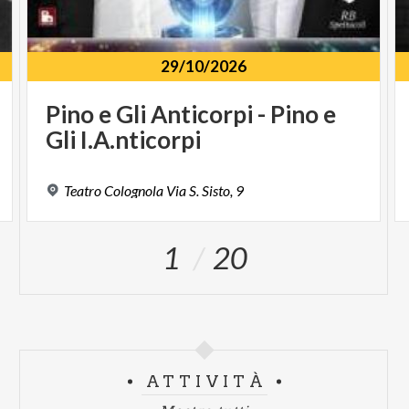
29/10/2026
Pino
e
Gli
Anticorpi
-
Pino
e
Gli
I.A.nticorpi
Teatro
Colognola
Via
S.
Sisto,
9
1
20
ATTIVITÀ