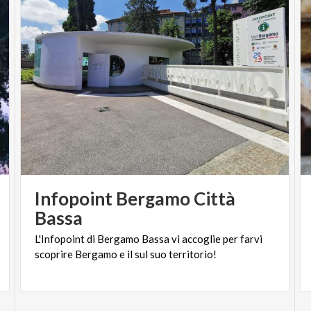
consola.
Biglietti
Galleria
€ 29,90
Platea
€ 35,65
Infopoint Bergamo Città
Bassa
L'Infopoint
di
Bergamo
Bassa
vi
accoglie
per
farvi
scoprire
Bergamo
e
il
sul
suo
territorio!