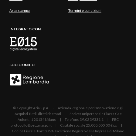
Area stampa
Termini e condizioni
INTEGRATO CON
SOCIO UNICO
© Copyright Aria S.p.A. - Azienda Regionale per l'Innovazione e gli
Acquisti Tutti i diritti riservati - Società unipersonale Piazza Gae
Aulenti, 1 20154 Milano | Telefono 39.02 39331.1 | PEC
protocollo@pec.ariaspa.it | Capitale sociale 25.000.000,00 € i.v. |
Codice Fiscale, Partita IVA, Iscrizione Registro delle Imprese di Milano