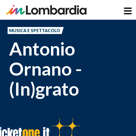
Salta
al
MUSICA E SPETTACOLO
contenuto
Antonio
principale
Ornano -
(In)grato