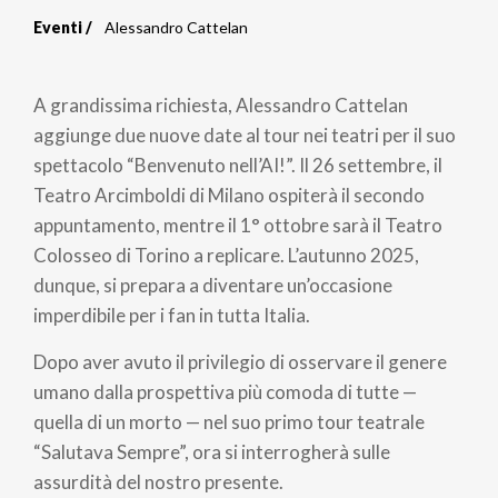
Eventi
Alessandro Cattelan
Briciole
di
A grandissima richiesta, Alessandro Cattelan
pane
aggiunge due nuove date al tour nei teatri per il suo
spettacolo “Benvenuto nell’AI!”. Il 26 settembre, il
Teatro Arcimboldi di Milano ospiterà il secondo
appuntamento, mentre il 1° ottobre sarà il Teatro
Colosseo di Torino a replicare. L’autunno 2025,
dunque, si prepara a diventare un’occasione
imperdibile per i fan in tutta Italia.
Dopo aver avuto il privilegio di osservare il genere
umano dalla prospettiva più comoda di tutte —
quella di un morto — nel suo primo tour teatrale
“Salutava Sempre”, ora si interrogherà sulle
assurdità del nostro presente.