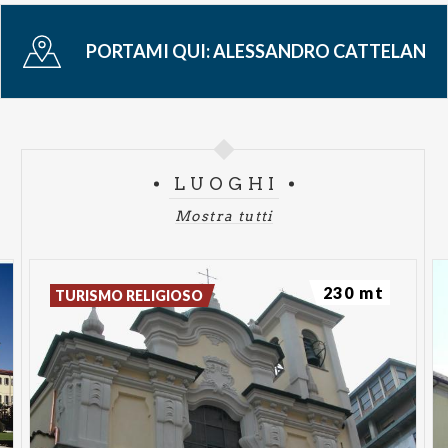
Prosegue anche la prima stagione di “Stasera c’è
PORTAMI QUI:
ALESSANDRO CATTELAN
Cattelan – Supernova”, il podcast condotto da
Cattelan che ogni settimana propone interviste ai
protagonisti del mondo dello spettacolo, sport e
attualità.
Alessandro tornerà anche con “Stasera c’è
LUOGHI
Cattelan”, dal 18 febbraio in onda in seconda serata
su Rai2 ogni martedì.
Mostra tutti
Biglietti
Seconda Galleria
€ 46,00
Prima Galleria
€
69,00
Poltronissima
€ 74,75
Platea Vip
€ 80,50
230 mt
TURISMO RELIGIOSO