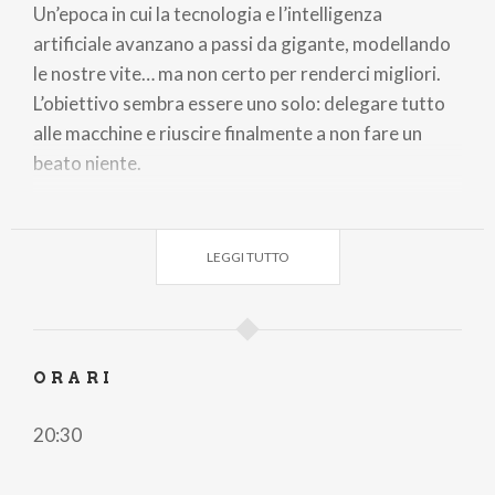
Un’epoca in cui la tecnologia e l’intelligenza
artificiale avanzano a passi da gigante, modellando
le nostre vite… ma non certo per renderci migliori.
L’obiettivo sembra essere uno solo: delegare tutto
alle macchine e riuscire finalmente a non fare un
beato niente.
Tra risate e riflessioni, musica e momenti
spettacolari, Alessandro, con il suo inconfondibile
LEGGI TUTTO
stile, ci racconta un futuro che sembra un incubo.
Peccato che non sia un brutto sogno: è la realtà in
cui già viviamo. Benvenuto nell’AI!
Un ritorno atteso quello di Alessandro Cattelan a
ORARI
teatro, dopo il grande successo del suo tour di
debutto “Salutava sempre – La spettacolare fine di
20:30
Alessandro Cattelan” e le sue 22 repliche tutte sold
out.