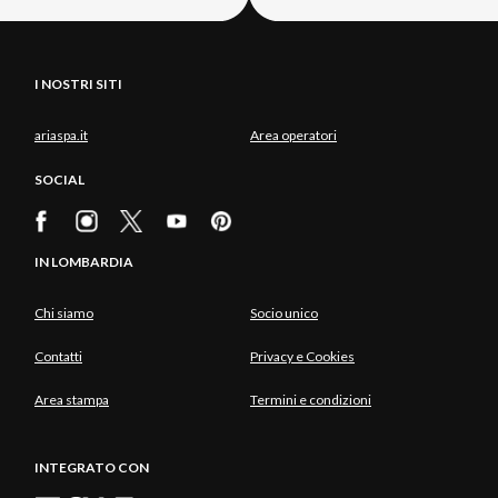
I NOSTRI SITI
ariaspa.it
Area operatori
SOCIAL
IN LOMBARDIA
Chi siamo
Socio unico
Contatti
Privacy e Cookies
Area stampa
Termini e condizioni
INTEGRATO CON