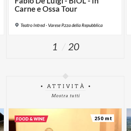
Fabio
De
Luigi
-
BIOL
-
In
Carne
e
Ossa
Tour
Teatro
Intred
-
Varese
P.zza
della
Repubblica
1
20
ATTIVITÀ
Mostra tutti
250 mt
FOOD & WINE