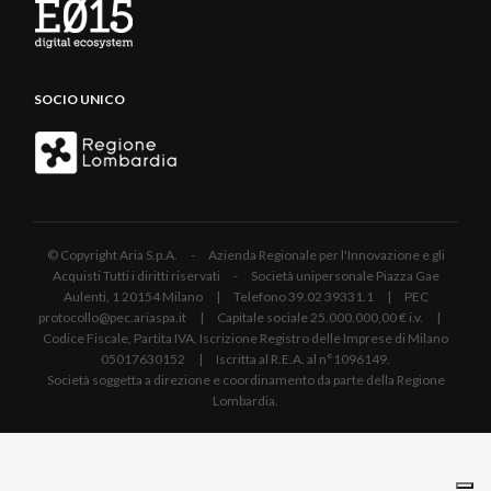
SOCIO UNICO
© Copyright Aria S.p.A. - Azienda Regionale per l'Innovazione e gli
Acquisti Tutti i diritti riservati - Società unipersonale Piazza Gae
Aulenti, 1 20154 Milano | Telefono 39.02 39331.1 | PEC
protocollo@pec.ariaspa.it | Capitale sociale 25.000.000,00 € i.v. |
Codice Fiscale, Partita IVA, Iscrizione Registro delle Imprese di Milano
05017630152 | Iscritta al R.E.A. al n°1096149.
Società soggetta a direzione e coordinamento da parte della Regione
Lombardia.