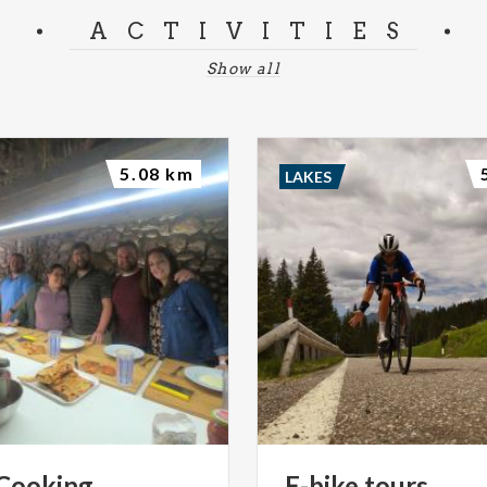
ACTIVITIES
Show all
5.08 km
LAKES
Cooking
E-bike
tours