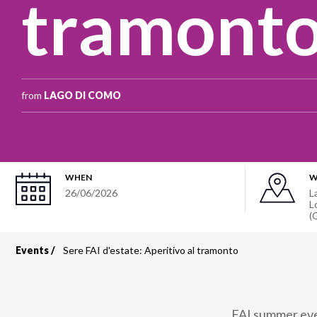
tramont
from
LAGO DI COMO
WHEN
W
26/06/2026
L
L
(
Events
Sere FAI d'estate: Aperitivo al tramonto
Breadcrumb
FAI summer even