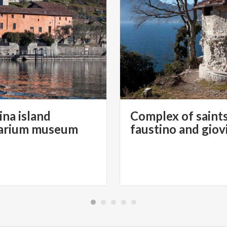
na island
Complex of saint
uarium museum
faustino and giov