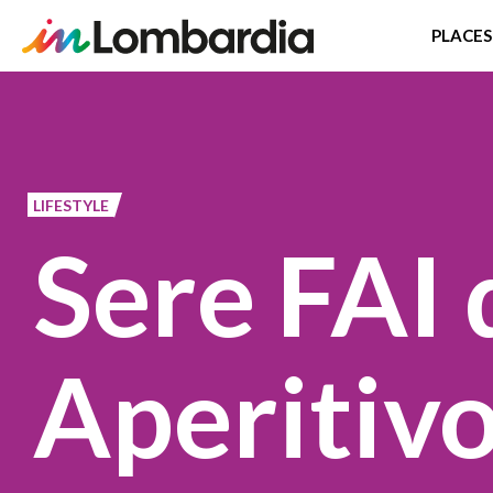
PLACES
Skip
to
main
content
LIFESTYLE
Sere FAI 
Aperitivo