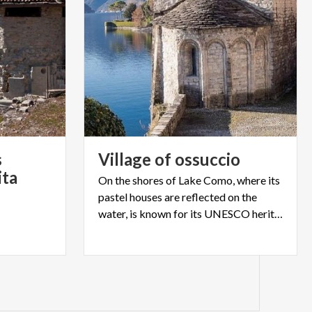
s
Village
of
ossuccio
ita
On the shores of Lake Como, where its
pastel houses are reflected on the
water, is known for its UNESCO heritage: the Sacro Monte