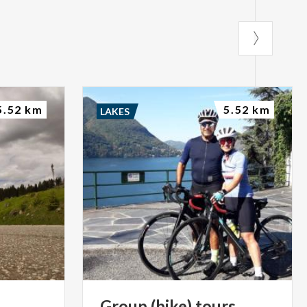
5.52 km
5.52 km
LAKES
Group
(bike)
tours