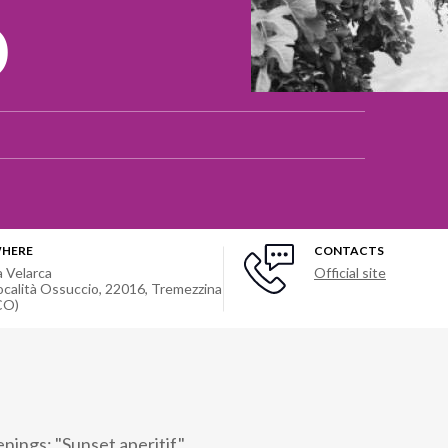
o
HERE
CONTACTS
a Velarca
Official site
ocalità Ossuccio, 22016, Tremezzina
CO)
ings: "Sunset aperitif"