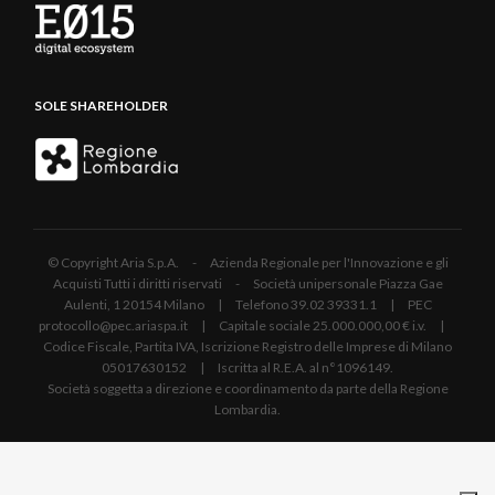
SOLE SHAREHOLDER
© Copyright Aria S.p.A. - Azienda Regionale per l'Innovazione e gli
Acquisti Tutti i diritti riservati - Società unipersonale Piazza Gae
Aulenti, 1 20154 Milano | Telefono 39.02 39331.1 | PEC
protocollo@pec.ariaspa.it | Capitale sociale 25.000.000,00 € i.v. |
Codice Fiscale, Partita IVA, Iscrizione Registro delle Imprese di Milano
05017630152 | Iscritta al R.E.A. al n°1096149.
Società soggetta a direzione e coordinamento da parte della Regione
Lombardia.