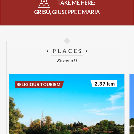
TAKE ME HERE:
GRISÙ, GIUSEPPE E MARIA
PLACES
Show all
2.37 km
RELIGIOUS TOURISM