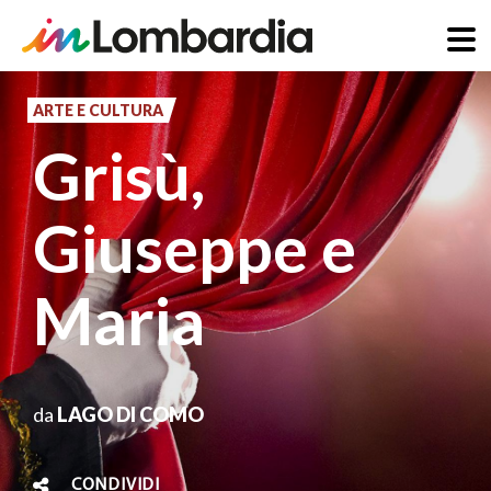
Salta
al
ARTE E CULTURA
contenuto
Grisù,
principale
Giuseppe e
Maria
da
LAGO DI COMO
CONDIVIDI