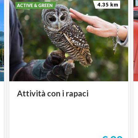
4.35 km
ACTIVE & GREEN
Attività
con
i
rapaci