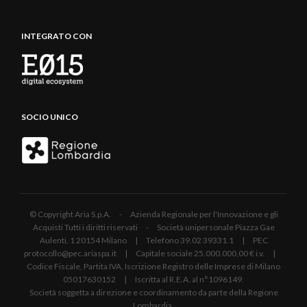
INTEGRATO CON
SOCIO UNICO
© Copyright Aria S.p.A. - Azienda Regionale per l'Innovazione e gli
Acquisti Tutti i diritti riservati - Società unipersonale Piazza Gae
Aulenti, 1 20154 Milano | Telefono 39.02 39331.1 | PEC
protocollo@pec.ariaspa.it | Capitale sociale 25.000.000,00 € i.v. |
Codice Fiscale, Partita IVA, Iscrizione Registro delle Imprese di Milano
05017630152 | Iscritta al R.E.A. al n°1096149.
Società soggetta a direzione e coordinamento da parte della Regione
Lombardia.