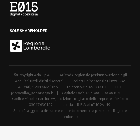
SOLE SHAREHOLDER
© Copyright Aria S.p.A. - Azienda Regionale per l'Innovazione e gli
Acquisti Tutti i diritti riservati - Società unipersonale Piazza Gae
Aulenti, 1 20154 Milano | Telefono 39.02 39331.1 | PEC
protocollo@pec.ariaspa.it | Capitale sociale 25.000.000,00 € i.v. |
Codice Fiscale, Partita IVA, Iscrizione Registro delle Imprese di Milano
05017630152 | Iscritta al R.E.A. al n°1096149.
Società soggetta a direzione e coordinamento da parte della Regione
Lombardia.