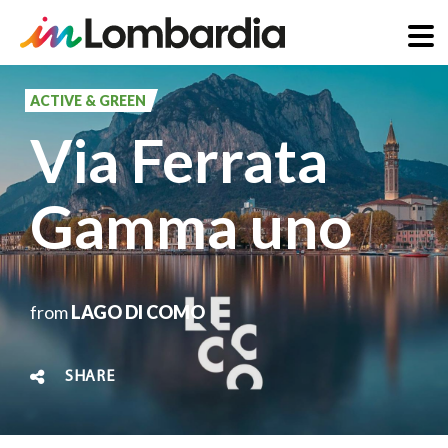
Skip
to
ACTIVE & GREEN
main
Via Ferrata
content
Gamma uno
from
LAGO DI COMO
SHARE