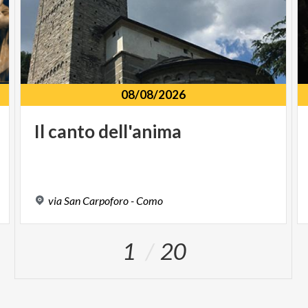
08/08/2026
Il
canto
dell'anima
via
San
Carpoforo
-
Como
1
20