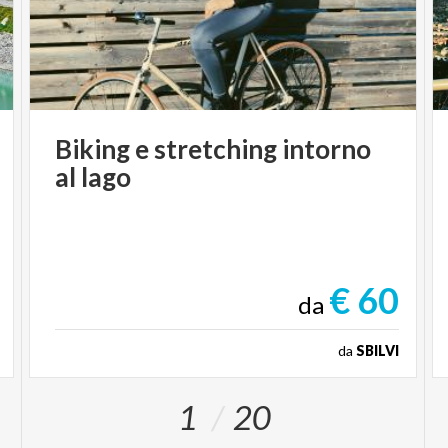
Biking
e
stretching
intorno
al
lago
€ 60
da
da
SBILVI
1
20