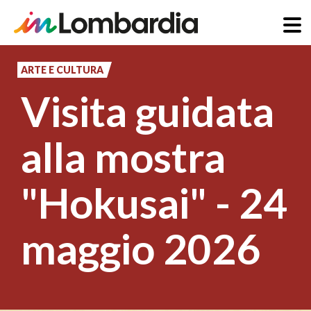
Salta
al
ARTE E CULTURA
contenuto
Visita guidata
principale
alla mostra
"Hokusai" - 24
maggio 2026