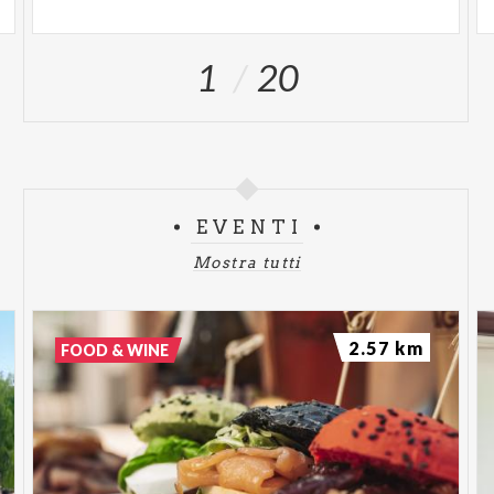
1
20
EVENTI
Mostra tutti
2.57 km
FOOD & WINE