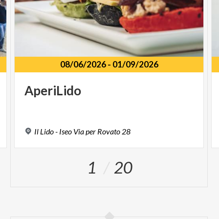
08/06/2026
-
01/09/2026
AperiLido
Il
Lido
-
Iseo
Via
per
Rovato
28
1
20