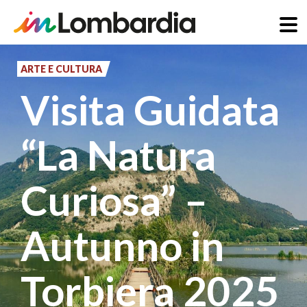
Salta
al
ARTE E CULTURA
contenuto
Visita Guidata
principale
“La Natura
Curiosa” –
Autunno in
Torbiera 2025