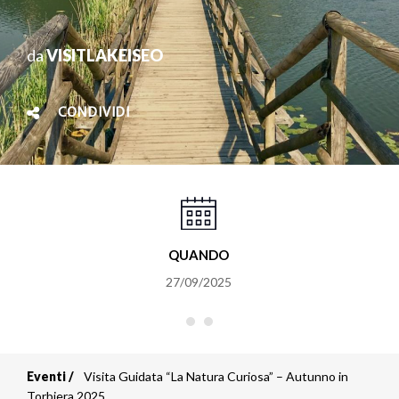
da
VISITLAKEISEO
CONDIVIDI
QUANDO
27/09/2025
Eventi
Visita Guidata “La Natura Curiosa” – Autunno in
Briciole
Torbiera 2025