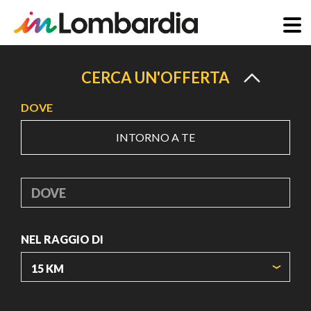
Salta
al
CERCA UN'OFFERTA
contenuto
DOVE
principale
INTORNO A TE
DOVE
NEL RAGGIO DI
ORIGIN COORDINATES