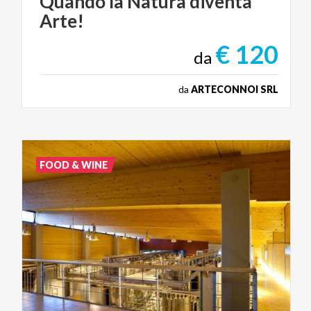
Quando
la
Natura
diventa
Arte!
€ 120
da
da
ARTECONNOI SRL
FOOD & WINE