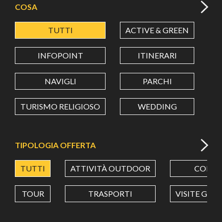
COSA
TUTTI
ACTIVE & GREEN
A
LATITUDINE
INFOPOINT
ITINERARI
LONGITUDINE
NAVIGLI
PARCHI
TURISMO RELIGIOSO
WEDDING
Value in decimal degrees. Use dot (.) as decimal separator.
TIPOLOGIA OFFERTA
TUTTI
ATTIVITÀ OUTDOOR
CORSI
TOUR
TRASPORTI
VISITE GUI