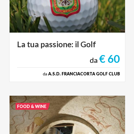
La
tua
passione:
il
Golf
€ 60
da
da
A.S.D. FRANCIACORTA GOLF CLUB
FOOD & WINE