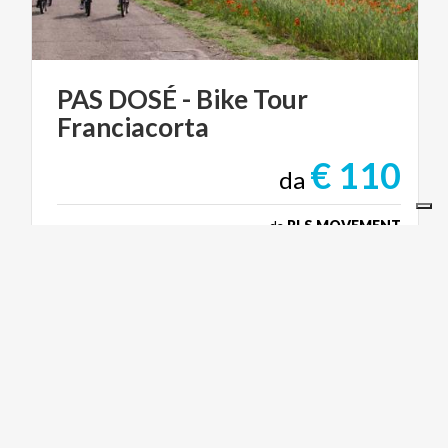
PAS
DOSÉ
-
Bike
Tour
Franciacorta
€ 110
da
da
RLS MOVEMENT
CICLOTURISMO