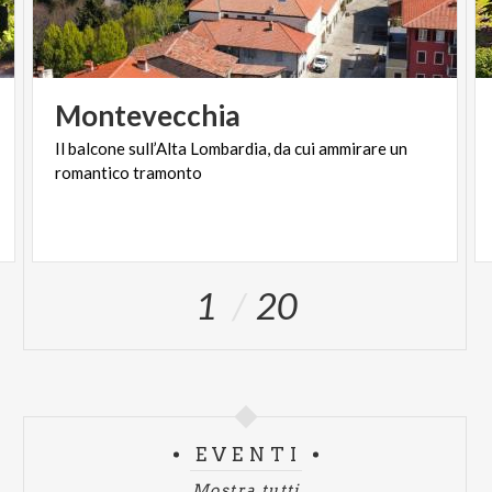
Montevecchia
Il
balcone
sull’Alta
Lombardia,
da
cui
ammirare
un
romantico
tramonto
1
20
EVENTI
Mostra tutti