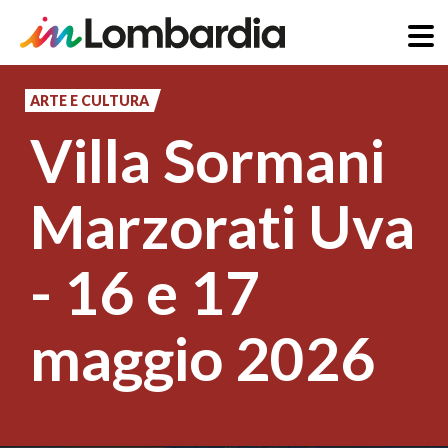
Salta
al
ARTE E CULTURA
contenuto
Villa Sormani
principale
Marzorati Uva
- 16 e 17
maggio 2026