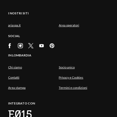
I NOSTRI SITI
ariaspa.it
Area operatori
SOCIAL
IN LOMBARDIA
Chi siamo
Socio unico
Contatti
Privacy e Cookies
Area stampa
Termini e condizioni
INTEGRATO CON