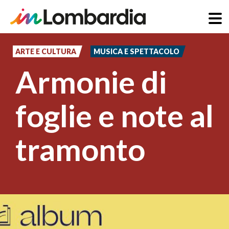
Salta
al
ARTE E CULTURA
MUSICA E SPETTACOLO
contenuto
Armonie di
principale
foglie e note al
tramonto