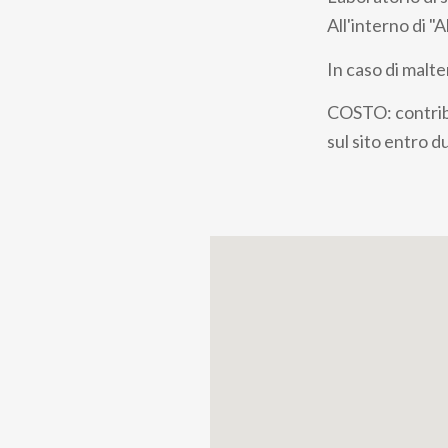
pane
All'interno di "
In caso di malte
COSTO: contribu
sul sito entro d