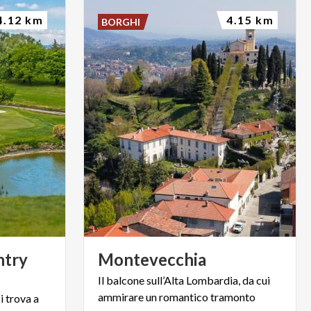
4.12 km
4.15 km
BORGHI
ntry
Montevecchia
Il
balcone
sull’Alta
Lombardia,
da
cui
ammirare
un
romantico
tramonto
i trova a