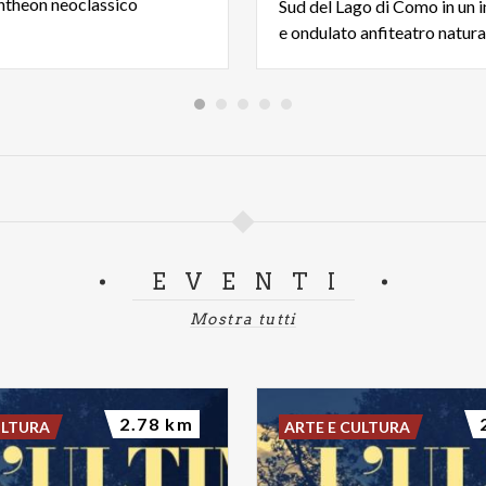
ntheon neoclassico
Sud del Lago di Como in un 
e ondulato anfiteatro natura
EVENTI
Mostra tutti
2.78 km
ULTURA
ARTE E CULTURA