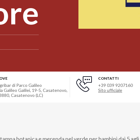
ore
OVE
CONTATTI
gribar di Parco Galileo
+39 039 9207160
ia Galileo Galilei, 19-5, Casatenovo,
Sito ufficiale
3880
,
Casatenovo (LC)
stampa botanica e merenda nel verde per bambini dai 5 agli 