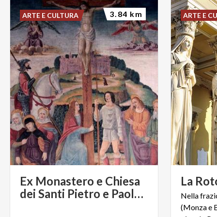
3.84 km
ARTE E CULTURA
ARTE E C
Ex Monastero e Chiesa
La
Rot
dei Santi Pietro e Paolo di Brugora
Nella fraz
(Monza e B