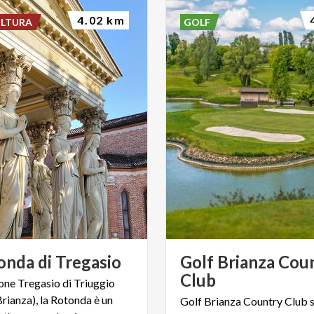
4.02 km
ULTURA
GOLF
onda
di
Tregasio
Golf Brianza Cou
Club
ione Tregasio di Triuggio
rianza), la Rotonda è un
Golf Brianza Country Club s