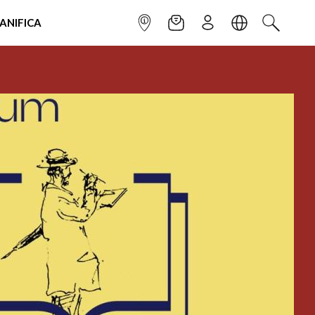
IANIFICA
INFOPOINT
NEWSLETTER
ISCRIVITI
LINGUA
CERCA