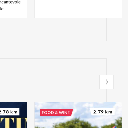
incantevole
le.
2.78 km
2.79 km
FOOD & WINE