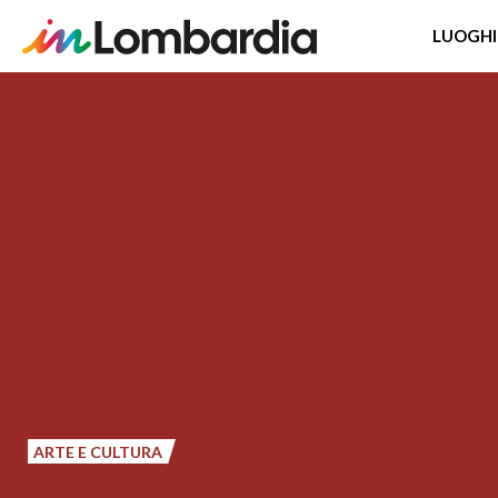
LUOGHI
Salta
al
contenuto
principale
ARTE E CULTURA