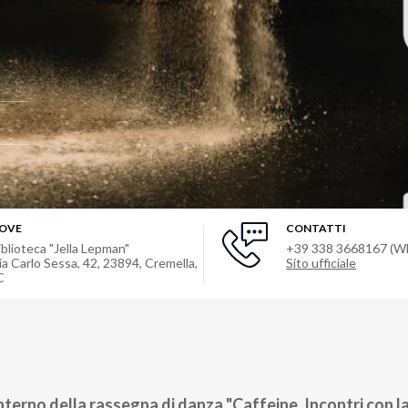
OVE
CONTATTI
iblioteca "Jella Lepman"
+39 338 3668167 (W
ia Carlo Sessa, 42, 23894, Cremella,
Sito ufficiale
C
interno della rassegna di danza "Caffeine. Incontri con l