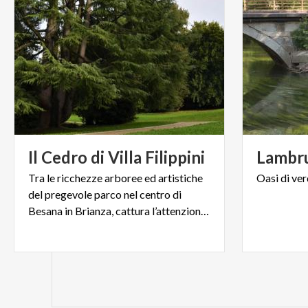
Il
Cedro
di
Villa
Filippini
Lambr
Tra le ricchezze arboree ed artistiche
Oasi
di
ver
del pregevole parco nel centro di
Besana in Brianza, cattura l’attenzione un maestoso cedro.