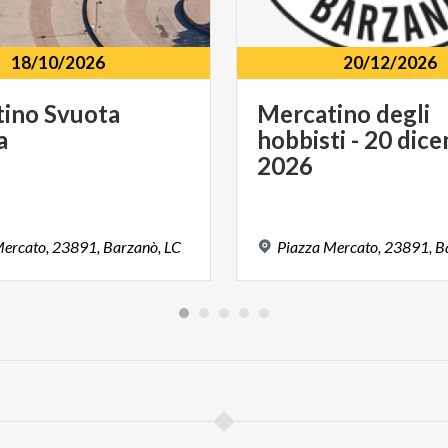
18/10/2026
20/12/2026
tino
Svuota
Mercatino degli
a
hobbisti - 20 dic
2026
ercato,
23891,
Barzanò,
LC
Piazza
Mercato,
23891,
B