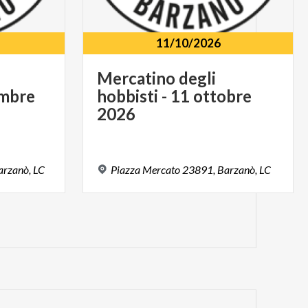
11/10/2026
Mercatino degli
embre
hobbisti - 11 ottobre
2026
arzanò,
LC
Piazza
Mercato
23891,
Barzanò,
LC