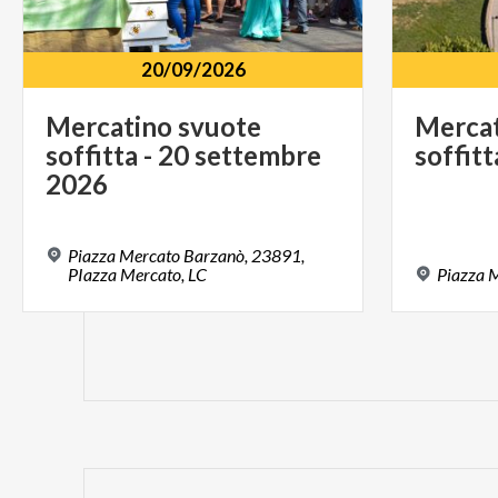
20/09/2026
Mercatino svuote
Merca
soffitta - 20 settembre
soffitt
2026
Piazza Mercato Barzanò, 23891,
PIazza Mercato, LC
Piazza
M