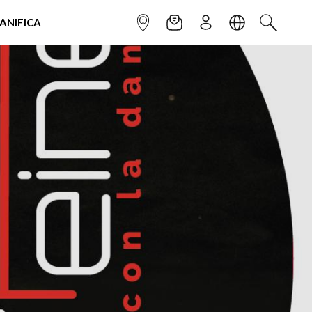
IANIFICA
INFOPOINT
NEWSLETTER
ISCRIVITI
LINGUA
CERCA