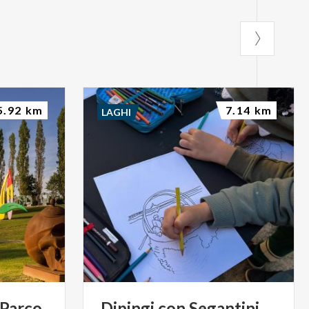
5.92 km
7.14 km
LAGHI
 Parco
Dipingi
con
Segantini