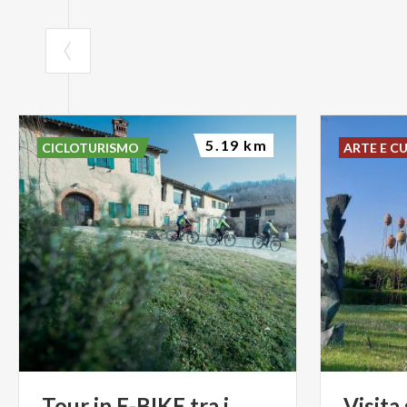
5.19 km
CICLOTURISMO
ARTE E C
Tour in E-BIKE tra i
Visita