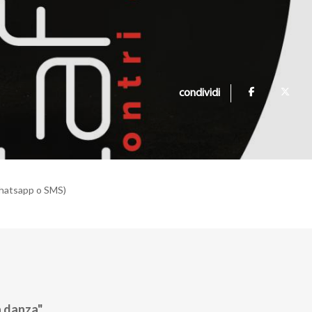
condividi
hatsapp o SMS)
a danza".