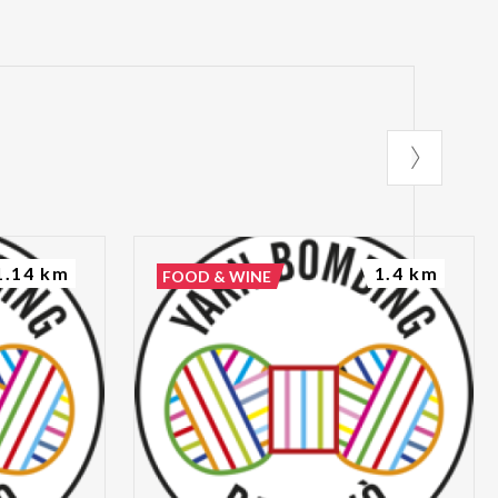
1.14 km
1.4 km
FOOD & WINE