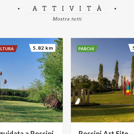
ATTIVITÀ
Mostra tutti
5.82 km
ULTURA
PARCHI
guidata
a
Rossini
Rossini Art Site -