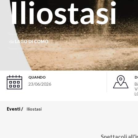
Iliostasi
da
LAGO DI COMO
QUANDO
D
23/06/2026
B
V
L
Eventi
Iliostasi
Briciole
di
Spettacoli all'