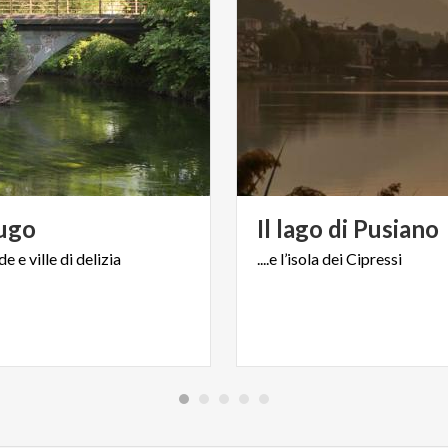
ugo
Il
lago
di
Pusiano
de
e
ville
di
delizia
....e
l’isola
dei
Cipressi