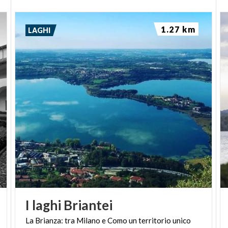
1.27 km
LAGHI
I
laghi
Briantei
La
Brianza:
tra
Milano
e
Como
un
territorio
unico