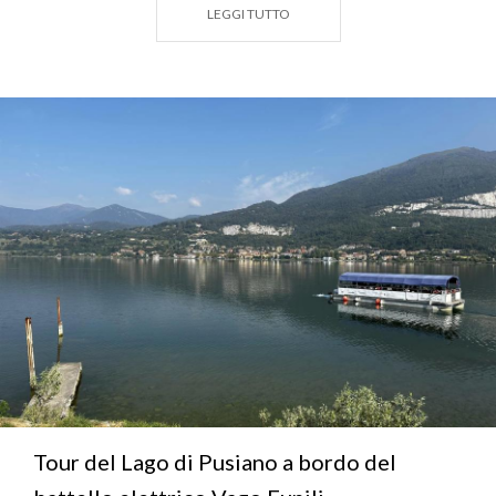
LEGGI TUTTO
lombardo.
Anche per chi ama il romanico Bosisio ha in serbo
una piccola perla: la
Chiesa di Sant’Ambrogio
, in via
Eupilio, la cui origine risale addirittura al V secolo.
L’edificio attuale, in pietra naturale e con tetto a
capanna, è databile intorno al 1200.
Scopri in gallery tanti motivi per visitare Bosisio
Parini
Tour del Lago di Pusiano a bordo del