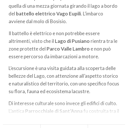
quella di una mezza giornata girando il lago a bordo
del
battello elettrico Vago Eupili
. L’imbarco
avviene dal molo di Bosisio.
Il battello è elettrico e non potrebbe essere
altrimenti, visto che il
Lago di Pusiano
rientra tra le
zone protette del
Parco Valle Lambro
e non può
essere percorso da imbarcazioni a motore.
L’escursione è una visita guidata alla scoperta delle
bellezze del Lago, con attenzione all’aspetto storico
e naturalistico del territorio, con uno specifico focus
su flora, fauna ed ecosistema lacustre.
Di interesse culturale sono invece gli edifici di culto.
L’antica
Parrocchiale di Sant’Anna
fu costruita tra il
1627 e il 1643 sopra l'area di una cappella
cinquecentesca, ed è un esempio di barocco