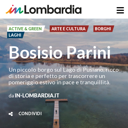
Salta
al
ACTIVE & GREEN
ARTE E CULTURA
BORGHI
LAGHI
contenuto
Bosisio Parini
principale
Un piccolo borgo sul Lago di Pusiano, ricco
di storia e perfetto per trascorrere un
pomeriggio estivo in pace e tranquillità.
da
IN-LOMBARDIA.IT
CONDIVIDI