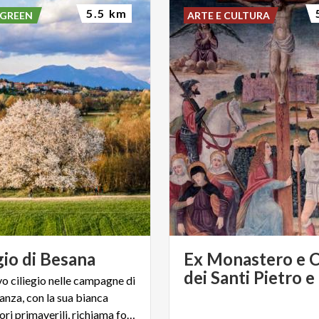
5.5 km
 GREEN
ARTE E CULTURA
gio
di
Besana
Ex Monastero e C
vo ciliegio nelle campagne di
anza, con la sua bianca
nuvola di fiori primaverili, richiama fotografi e curiosi.