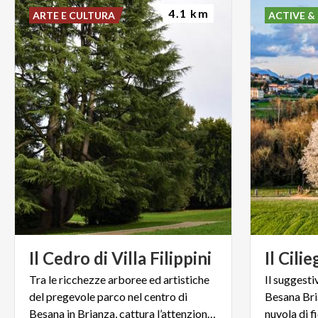
4.1 km
ARTE E CULTURA
ACTIVE &
Il
Cedro
di
Villa
Filippini
Il
Cilie
Tra le ricchezze arboree ed artistiche
Il suggesti
del pregevole parco nel centro di
Besana Bri
Besana in Brianza, cattura l’attenzione un maestoso cedro.