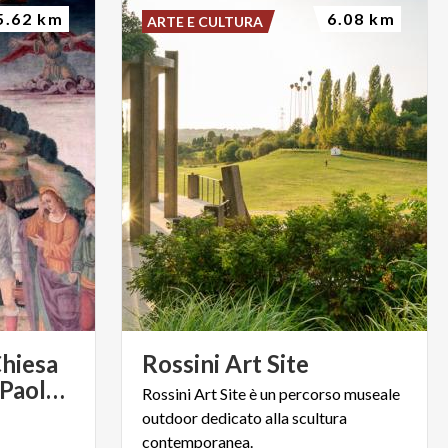
5.62 km
6.08 km
ARTE E CULTURA
hiesa
Rossini
Art
Site
dei Santi Pietro e Paolo di Brugora
Rossini Art Site è un percorso museale
outdoor dedicato alla scultura
contemporanea.