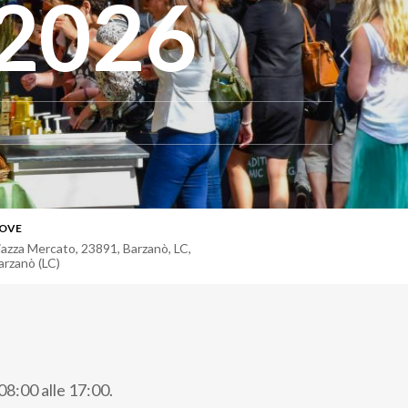
 2026
OVE
iazza Mercato, 23891, Barzanò, LC
,
arzanò (LC)
8:00 alle 17:00.