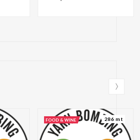
286 mt
FOOD & WINE