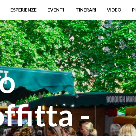
ESPERIENZE
EVENTI
ITINERARI
VIDEO
P
o
ffitta -