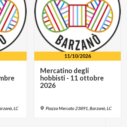
11/10/2026
Mercatino degli
embre
hobbisti - 11 ottobre
2026
arzanò,
LC
Piazza
Mercato
23891,
Barzanò,
LC