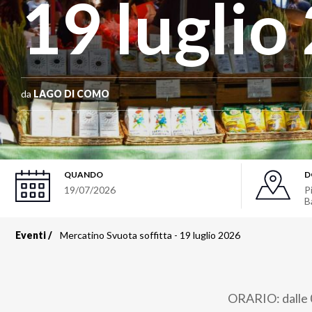
19 luglio
da
LAGO DI COMO
QUANDO
D
19/07/2026
P
B
Eventi
Mercatino Svuota soffitta - 19 luglio 2026
Briciole
di
ORARIO: dalle 0
pane