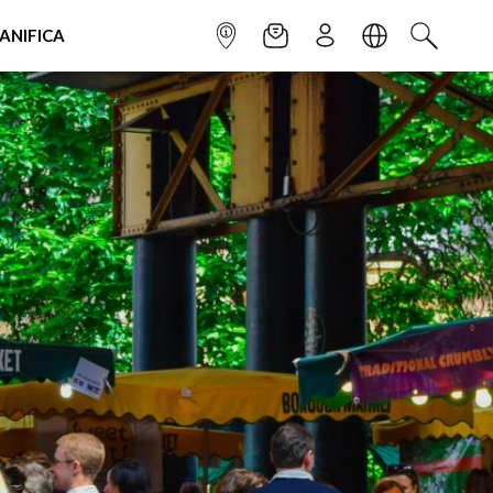
IANIFICA
INFOPOINT
NEWSLETTER
ISCRIVITI
LINGUA
CERCA