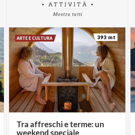
ATTIVITÀ
Mostra tutti
393 mt
ARTE E CULTURA
Tra
affreschi
e
terme:
un
weekend
speciale