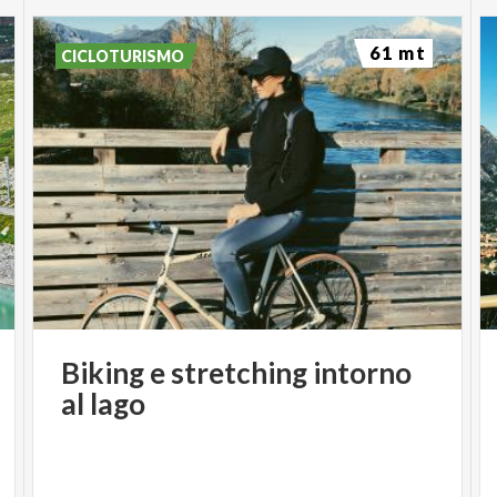
61 mt
CICLOTURISMO
Biking
e
stretching
intorno
al
lago