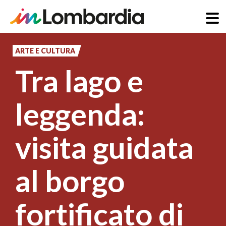
Salta
al
ARTE E CULTURA
contenuto
Tra lago e
principale
leggenda:
visita guidata
al borgo
fortificato di