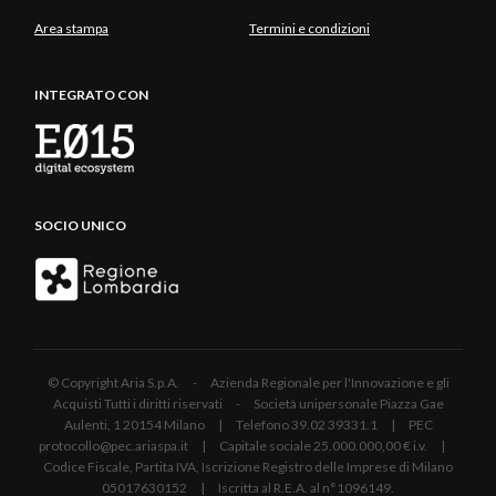
Area stampa
Termini e condizioni
INTEGRATO CON
SOCIO UNICO
© Copyright Aria S.p.A. - Azienda Regionale per l'Innovazione e gli
Acquisti Tutti i diritti riservati - Società unipersonale Piazza Gae
Aulenti, 1 20154 Milano | Telefono 39.02 39331.1 | PEC
protocollo@pec.ariaspa.it | Capitale sociale 25.000.000,00 € i.v. |
Codice Fiscale, Partita IVA, Iscrizione Registro delle Imprese di Milano
05017630152 | Iscritta al R.E.A. al n°1096149.