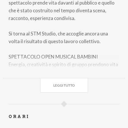
spettacolo prende vita davanti al pubblico e quello
che è stato costruito nel tempo diventa scena,
racconto, esperienza condivisa.
Si torna al STM Studio, che accoglie ancora una
volta il risultato di questo lavoro collettivo.
SPETTACOLO OPEN MUSICAL BAMBINI
Energia, creatività e spirito di gruppo prendono vita
sul palcoscenico.
LEGGI TUTTO
Durante l’anno, i giovani allievi (dai 6 anni in su)
hanno intrapreso un percorso fatto di recitazione,
canto e movimento coreografico, imparando a
conoscere il proprio corpo, la propria voce e il valore
ORARI
del lavoro di gruppo. Lo spettacolo finale dei Corsi
Open Musical Bambini è il momento in cui tutto