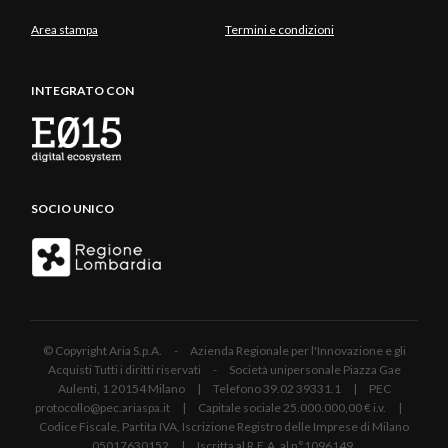
Area stampa
Termini e condizioni
INTEGRATO CON
SOCIO UNICO
© Copyright Aria S.p.A. - Azienda Regionale per l'Innovazione e gli
Acquisti Tutti i diritti riservati - Società unipersonale Piazza Gae
Aulenti, 1 20154 Milano | Telefono 39.02 39331.1 | PEC
protocollo@pec.ariaspa.it | Capitale sociale 25.000.000,00 € i.v. |
Codice Fiscale, Partita IVA, Iscrizione Registro delle Imprese di Milano
05017630152 | Iscritta al R.E.A. al n°1096149.