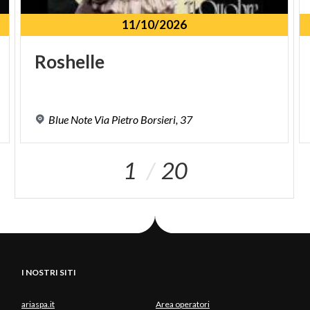
11/10/2026
Roshelle
Blue
Note
Via
Pietro
Borsieri,
37
1
20
I NOSTRI SITI
ariaspa.it
Area operatori