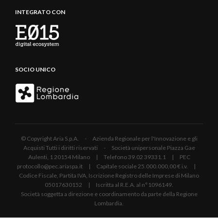
INTEGRATO CON
SOCIO UNICO
© Copyright Aria S.p.A. - Azienda Regionale per l'Innovazione e gli
Acquisti Tutti i diritti riservati - Società unipersonale Piazza Gae
Aulenti, 1 20154 Milano | Telefono 39.02 39331.1 | PEC
protocollo@pec.ariaspa.it | Capitale sociale 25.000.000,00 € i.v. |
Codice Fiscale, Partita IVA, Iscrizione Registro delle Imprese di Milano
05017630152 | Iscritta al R.E.A. al n°1096149.
Società soggetta a direzione e coordinamento da parte della Regione
Lombardia.