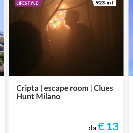
923 mt
LIFESTYLE
Cripta
|
escape
room
|
Clues
Hunt
Milano
€ 13
da