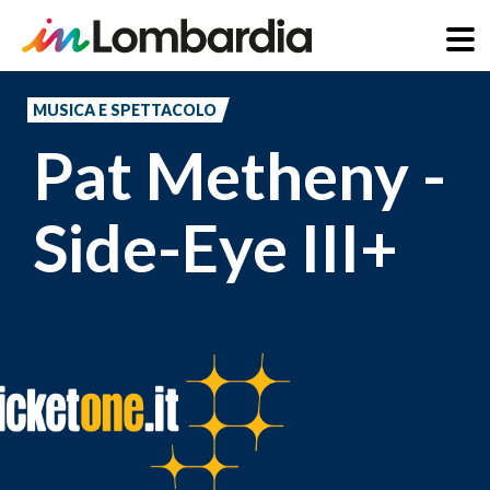
Salta
al
MUSICA E SPETTACOLO
contenuto
Pat Metheny -
principale
Side-Eye III+