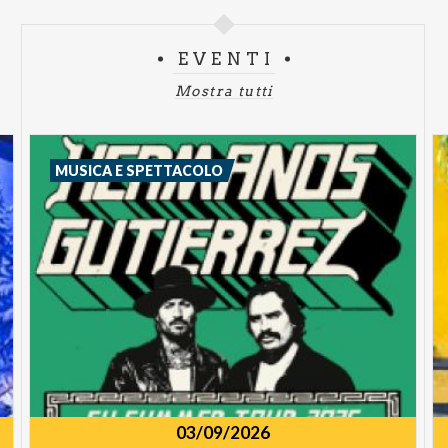
limitata
€ 57,50
E Platea Alta
€ 63,20
D Platea
Bassa
€ 74,70
C Platea Gold
€ 86,20
EVENTI
Mostra tutti
MUSICA E SPETTACOLO
03/09/2026