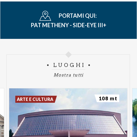
La dimensione live di "Side-Eye" offre al pubblico
PORTAMI QUI:
un’esperienza dinamica e imprevedibile, in cui nuove
composizioni originali si intrecciano con riletture di
PAT METHENY - SIDE-EYE III+
brani storici del repertorio metheniano. Le strutture
aperte, l’improvvisazione costante e l’interazione
tra i musicisti danno vita a concerti sempre diversi,
capaci di fluire con naturalezza da groove incisivi a
LUOGHI
momenti di lirismo sospeso, fino a soluzioni più
elettriche e rockeggianti. Un linguaggio musicale
Mostra tutti
che continua a superare le categorie tradizionali e
che conferma Pat Metheny come uno dei pochi
artisti realmente trasversali del panorama
108 mt
ARTE E CULTURA
internazionale.
Negli ultimi anni Metheny ha ulteriormente ampliato
il proprio orizzonte creativo con lavori di grande