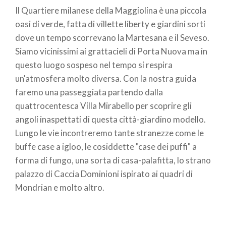
Il Quartiere milanese della Maggiolina è una piccola
pane
oasi di verde, fatta di villette liberty e giardini sorti
dove un tempo scorrevano la Martesana e il Seveso.
Siamo vicinissimi ai grattacieli di Porta Nuova ma in
questo luogo sospeso nel tempo si respira
un'atmosfera molto diversa. Con la nostra guida
faremo una passeggiata partendo dalla
quattrocentesca Villa Mirabello per scoprire gli
angoli inaspettati di questa città-giardino modello.
Lungo le vie incontreremo tante stranezze come le
buffe case a igloo, le cosiddette "case dei puffi" a
forma di fungo, una sorta di casa-palafitta, lo strano
palazzo di Caccia Dominioni ispirato ai quadri di
Mondrian e molto altro.