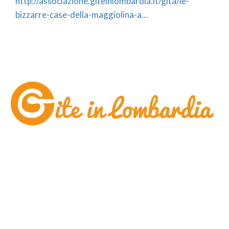
http://associazione.giteinlombardia.it/gita/le-
bizzarre-case-della-maggiolina-a…