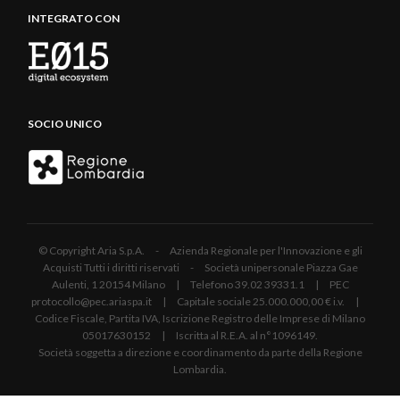
INTEGRATO CON
SOCIO UNICO
© Copyright Aria S.p.A. - Azienda Regionale per l'Innovazione e gli
Acquisti Tutti i diritti riservati - Società unipersonale Piazza Gae
Aulenti, 1 20154 Milano | Telefono 39.02 39331.1 | PEC
protocollo@pec.ariaspa.it | Capitale sociale 25.000.000,00 € i.v. |
Codice Fiscale, Partita IVA, Iscrizione Registro delle Imprese di Milano
05017630152 | Iscritta al R.E.A. al n°1096149.
Società soggetta a direzione e coordinamento da parte della Regione
Lombardia.