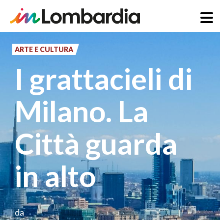
Salta
al
ARTE E CULTURA
contenuto
I grattacieli di
principale
Milano. La
Città guarda
in alto
da