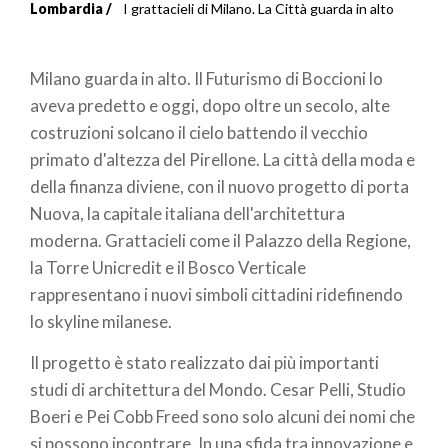
Briciole
Lombardia
I grattacieli di Milano. La Città guarda in alto
di
Milano guarda in alto. Il Futurismo di Boccioni lo
pane
aveva predetto e oggi, dopo oltre un secolo, alte
costruzioni solcano il cielo battendo il vecchio
primato d'altezza del Pirellone. La città della moda e
della finanza diviene, con il nuovo progetto di porta
Nuova, la capitale italiana dell'architettura
moderna. Grattacieli come il Palazzo della Regione,
la Torre Unicredit e il Bosco Verticale
rappresentano i nuovi simboli cittadini ridefinendo
lo skyline milanese.
Il progetto è stato realizzato dai più importanti
studi di architettura del Mondo. Cesar Pelli, Studio
Boeri e Pei Cobb Freed sono solo alcuni dei nomi che
si possono incontrare. In una sfida tra innovazione e