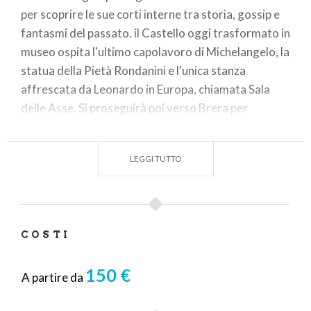
per scoprire le sue corti interne tra storia, gossip e
fantasmi del passato. il Castello oggi trasformato in
museo ospita l'ultimo capolavoro di Michelangelo, la
statua della Pietà Rondanini e l'unica stanza
affrescata da Leonardo in Europa, chiamata Sala
delle Asse.
Si proseguirà poi verso Brera per
scoprire un altro dei quarieri tipici di Milano per la
moltitudine degli edifici colorati, uno dei musei piu'
LEGGI TUTTO
famosi d'Italia, la Pinacoteca di Brera. Area con
diverse tipicità della vita moderna e del passato,
chiamata la zona bohemienne di Milano.
COSTI
150 €
A partire da