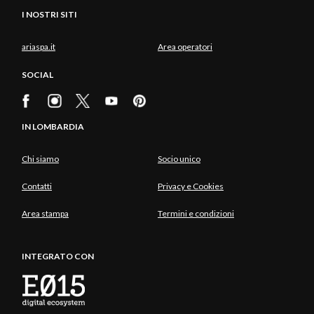
I NOSTRI SITI
ariaspa.it
Area operatori
SOCIAL
IN LOMBARDIA
Chi siamo
Socio unico
Contatti
Privacy e Cookies
Area stampa
Termini e condizioni
INTEGRATO CON