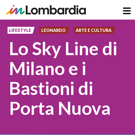
Salta
al
LIFESTYLE
LEONARDO
ARTE E CULTURA
contenuto
Lo Sky Line di
principale
Milano e i
Bastioni di
Porta Nuova