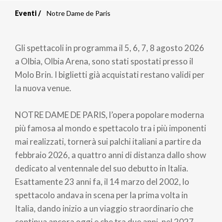
Eventi
Notre Dame de Paris
Briciole
di
Gli spettacoli in programma il 5, 6, 7, 8 agosto 2026
pane
a Olbia, Olbia Arena, sono stati spostati presso il
Molo Brin. I biglietti già acquistati restano validi per
la nuova venue.
NOTRE DAME DE PARIS, l’opera popolare moderna
più famosa al mondo e spettacolo tra i più imponenti
mai realizzati, tornerà sui palchi italiani a partire da
febbraio 2026, a quattro anni di distanza dallo show
dedicato al ventennale del suo debutto in Italia.
Esattamente 23 anni fa, il 14 marzo del 2002, lo
spettacolo andava in scena per la prima volta in
Italia, dando inizio a un viaggio straordinario che
continua ancora oggi e che tra due anni, nel 2027,