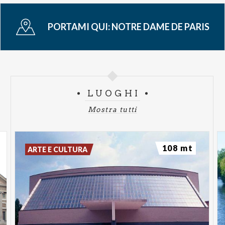
Cattedrale di Notre-Dame di Parigi.
PORTAMI QUI:
NOTRE DAME DE PARIS
La tournée, prodotta da Clemente Zard e
interamente curata e distribuita da Vivo Concerti,
partirà il 26 febbraio 2026 da Milano dove rimarrà
fino al 15 marzo. Si sposterà poi a Jesolo (VE), Eboli
(SA), Pesaro, Reggio Calabria, Montichiari (BS),
LUOGHI
Lugano, Genova, Caserta, Ferrara, Olbia, Palermo,
Mostra tutti
Torre del Lago (LU), Messina, Napoli, Bari, Firenze,
Conegliano (TV), Torino, Casalecchio di Reno (BO),
Trieste, per poi concludersi il 29 dicembre 2026 a
108 mt
ARTE E CULTURA
Roma.
NOTRE DAME DE PARIS è un capolavoro senza
tempo, perché sa raccontare, attraverso la
metafora, i pregi e i difetti dell’umanità. La sua forza
risiede nell'attualità dei suoi temi, nella sua capacità