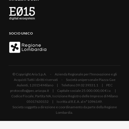
SOCIO UNICO
© Copyright Aria S.p.A. - Azienda Regionale per l'Innovazione e gli
Acquisti Tutti i diritti riservati - Società unipersonale Piazza Gae
Aulenti, 1 20154 Milano | Telefono 39.02 39331.1 | PEC
protocollo@pec.ariaspa.it | Capitale sociale 25.000.000,00 € i.v. |
Codice Fiscale, Partita IVA, Iscrizione Registro delle Imprese di Milano
05017630152 | Iscritta al R.E.A. al n°1096149.
Società soggetta a direzione e coordinamento da parte della Regione
Lombardia.