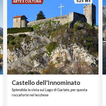
525 mt
ARTE E CULTURA
Castello
dell'Innominato
Splendida
la
vista
sul
Lago
di
Garlate,
per
questa
roccaforte
nel
lecchese