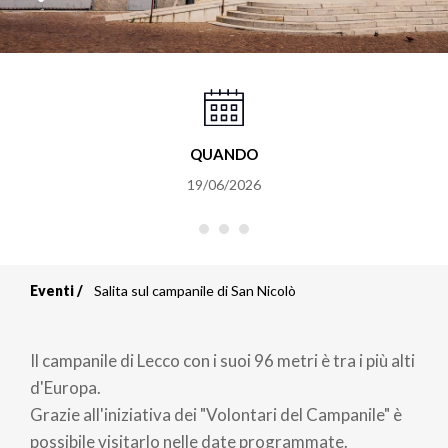
QUANDO
19/06/2026
Eventi
Salita sul campanile di San Nicolò
Briciole
di
Il campanile di Lecco con i suoi 96 metri è tra i più alti
pane
d'Europa.
Grazie all'iniziativa dei "Volontari del Campanile" è
possibile visitarlo nelle date programmate.