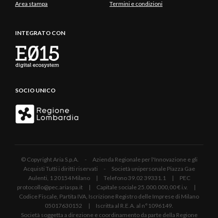
Area stampa
Termini e condizioni
INTEGRATO CON
SOCIO UNICO
© Copyright Aria S.p.A. - Azienda Regionale per l'Innovazione e gli
Acquisti Tutti i diritti riservati - Società unipersonale Piazza Gae
Aulenti, 1 20154 Milano | Telefono 39.02 39331.1 | PEC
protocollo@pec.ariaspa.it | Capitale sociale 25.000.000,00 € i.v. |
Codice Fiscale, Partita IVA, Iscrizione Registro delle Imprese di Milano
05017630152 | Iscritta al R.E.A. al n°1096149.
Società soggetta a direzione e coordinamento da parte della Regione