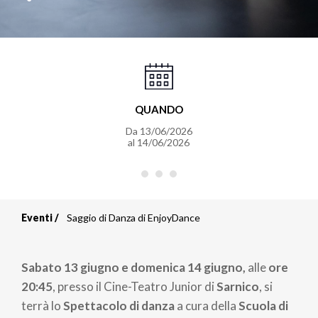
QUANDO
Da
13/06/2026
al
14/06/2026
Eventi
Saggio di Danza di EnjoyDance
Briciole
di
Sabato 13 giugno e domenica 14 giugno,
alle
ore
pane
20:45
, presso il Cine-Teatro Junior di
Sarnico
, si
terrà lo
Spettacolo di danza
a cura della
Scuola di