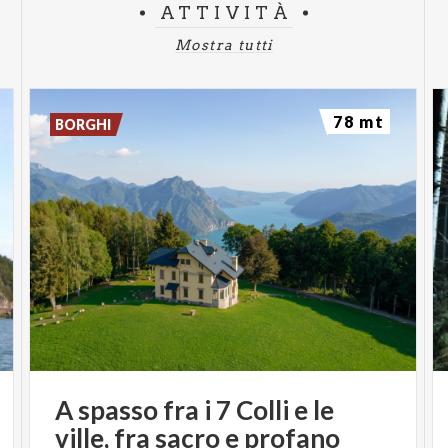
ATTIVITÀ
Mostra tutti
78 mt
BORGHI
A
spasso
fra
i
7
Colli
e
le
ville,
fra
sacro
e
profano