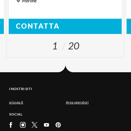
Merone
CONTATTA
1
20
I NOSTRI SITI
ariaspa.it
Area operatori
SOCIAL