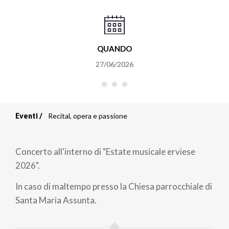
QUANDO
27/06/2026
Eventi
Recital, opera e passione
Briciole
di
Concerto all'interno di "Estate musicale erviese
pane
2026".
In caso di maltempo presso la Chiesa parrocchiale di
Santa Maria Assunta.