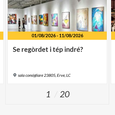
01/08/2026
-
11/08/2026
Se
regòrdet
i
tép
indré?
sala
consigliare
23805,
Erve,
LC
1
20