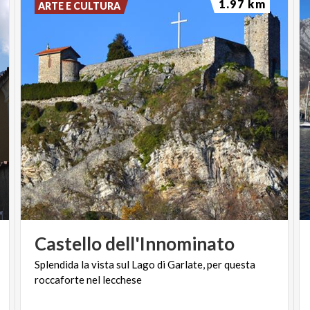
1.97 km
ARTE E CULTURA
Castello
dell'Innominato
Splendida
la
vista
sul
Lago
di
Garlate,
per
questa
roccaforte
nel
lecchese