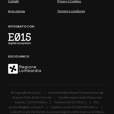
Contatti
Privacy e Cookies
Area stampa
Termini e condizioni
INTEGRATO CON
SOCIO UNICO
© Copyright Aria S.p.A. - Azienda Regionale per l'Innovazione e gli
Acquisti Tutti i diritti riservati - Società unipersonale Piazza Gae
Aulenti, 1 20154 Milano | Telefono 39.02 39331.1 | PEC
protocollo@pec.ariaspa.it | Capitale sociale 25.000.000,00 € i.v. |
Codice Fiscale, Partita IVA, Iscrizione Registro delle Imprese di Milano