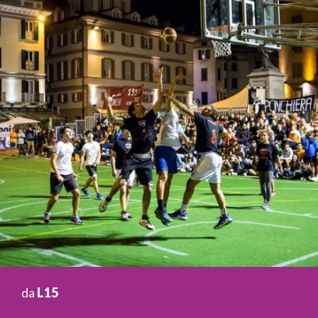
da
L15