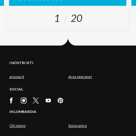
1
20
I NOSTRI SITI
ariaspa.it
Area operatori
SOCIAL
IN LOMBARDIA
Chi siamo
Socio unico