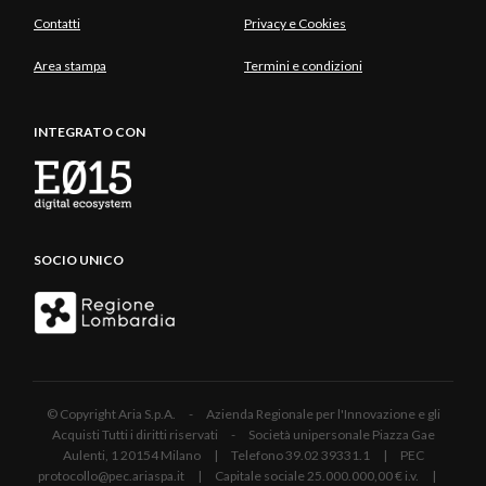
Contatti
Privacy e Cookies
Area stampa
Termini e condizioni
INTEGRATO CON
SOCIO UNICO
© Copyright Aria S.p.A. - Azienda Regionale per l'Innovazione e gli
Acquisti Tutti i diritti riservati - Società unipersonale Piazza Gae
Aulenti, 1 20154 Milano | Telefono 39.02 39331.1 | PEC
protocollo@pec.ariaspa.it | Capitale sociale 25.000.000,00 € i.v. |