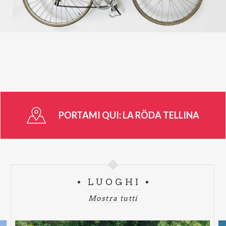
Per maggiori info: rodatellina@gmail.com
ASD BICICLUB BERBENNO
Via Roma c/o Caffè Traversi
Berbenno Di Valtellina
PORTAMI QUI:
LA RÖDA TELLINA
LUOGHI
Mostra tutti