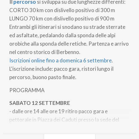
Il
percorso
si sviluppa su due lunghezze differenti:
CORTO 30 km con dislivello positivo di 300 m
LUNGO 70 km con dislivello positivo di 900 m
Entrambi gli itinerari si snodano su strade sterrate
ed asfaltate, pedalando dalla sponda delle alpi
orobiche alla sponda delle retiche. Partenza e arrivo
nel centro storico di Berbenno.
Iscrizioni online fino a domenica 6 settembre
.
L'iscrizione include: pacco gara, ristori lungo il
percorso, buono pasto finale.
PROGRAMMA
SABATO 12 SETTEMBRE
- dalle ore 14 alle ore 19 ritiro pacco gara e
pettorale in Piazza dei Caduti presso la sede del
Biciclub Berbenno.
Iscrizione in loco fino ad
esaurimento pettorali.